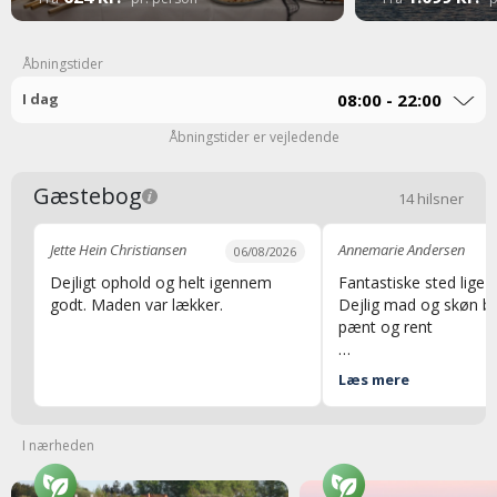
Åbningstider
I dag
08:00 - 22:00
Åbningstider er vejledende
Gæstebog
14 hilsner
Jette Hein Christiansen
Annemarie Andersen
06/08/2026
Dejligt ophold og helt igennem
Fantastiske sted lige n
godt. Maden var lækker.
Dejlig mad og skøn be
pænt og rent
Mvh Annemarie
Læs mere
I nærheden