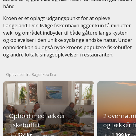
hånd.
Kroen er et oplagt udgangspunkt for at opleve
Langeland. Den livlige fiskerihavn ligger kun få minutter
væk, og området indbyder til både gåture langs kysten
og oplevelser i den unikke sydlangelandske natur. Under
opholdet kan du også nyde kroens populære fiskebuffet
og andre lokale smagsoplevelser i restauranten.
Oplevelser fra Bagenkop Kro
Ophold med lækker
2 overnatn
fiskebuffet
og lækker f
624 kr.
1.099 kr.
Fra
pr. person
Fra
p