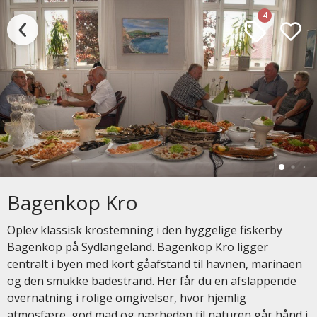
4
Bagenkop Kro
Oplev klassisk krostemning i den hyggelige fiskerby
Bagenkop på Sydlangeland. Bagenkop Kro ligger
centralt i byen med kort gåafstand til havnen, marinaen
og den smukke badestrand. Her får du en afslappende
overnatning i rolige omgivelser, hvor hjemlig
atmosfære, god mad og nærheden til naturen går hånd i