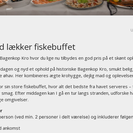
U
 lækker fiskebuffet
Bagenkop Kro hvor du lige nu tilbydes en god pris på et skønt opho
rdagen og nyd et ophold på historiske Bagenkop Kro, smukt belig
e øhav. Her kombineres ægte krohygge, dejlig mad og oplevelser
or sin store fiskebuffet, hvor alt det bedste fra havet serveres –
smag. Efter middagen kan I gå en tur langs stranden, udforske h
ge omgivelser.
er
erson (ved min. 2 personer i delt værelse) og inkluderer følge
d ankomst