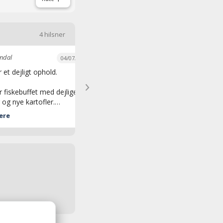
4 hilsner
endal
Jette Besendahl
04/07/2026
02/07/2026
 et dejligt ophold.
Tusind tak for et dejligt ophold
med rigtig dejlig mad og super
 fiskebuffet med dejlige
betjening
 og nye kartofler.
ere
ærelse og fortræffelig
buffet.
gt og imødekommende
ale.
igen.