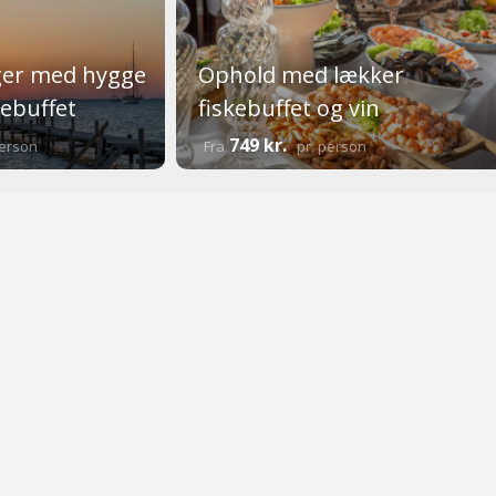
ger med hygge
Ophold med lækker
kebuffet
fiskebuffet og vin
749 kr.
person
Fra
pr. person