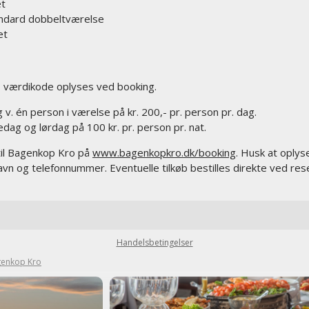
et
andard dobbeltværelse
et
- værdikode oplyses ved booking.
 v. én person i værelse på kr. 200,- pr. person pr. dag.
dag og lørdag på 100 kr. pr. person pr. nat.
til Bagenkop Kro på
www.bagenkopkro.dk/booking
. Husk at oplys
avn og telefonnummer. Eventuelle tilkøb bestilles direkte ved res
Handelsbetingelser
enkop Kro