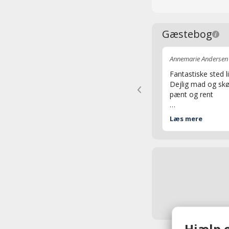
Gæstebog
Annemarie Andersen
Fantastiske sted l
Dejlig mad og skø
pænt og rent
Mvh Annemarie
Læs mere
Hjælp o