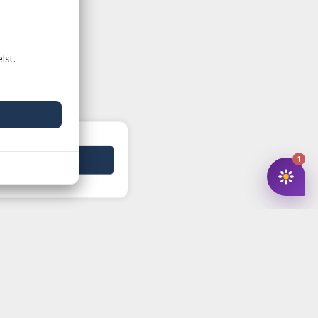
lst.
Log ind og køb
1