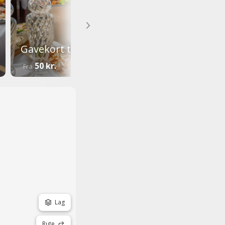
Gavekort til Bagenkop Kro
50 kr.
Fra
Lag
Rute