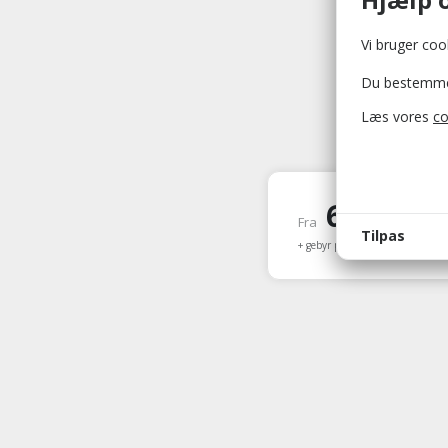
Vi bruger cook
Du bestemmer 
Læs vores
co
624 kr.
Fra
pr
Tilpas
+ gebyr på 10 kr.
bellis_
Bruges t
bellis_s