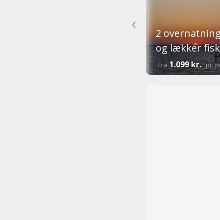
2 overnatnin
og lækker fis
1.099 kr.
Fra
pr. 