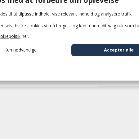
Drevet af
Bellis
Sikker betaling med PensoPay
venner er inviteret med.
ies til at tilpasse indhold, vise relevant indhold og analysere trafik.
selv, hvilke cookies vi må bruge – og kan ændre dit valg når som he
Vi glæder os helt vildt og kan
næsten ikke vente med at komme
okiepolitik
her.
tilbage.
Kun nødvendige
Accepter alle
Vi ses :-)
. person
Køb som gæst
cookie_consent
1 år
il at gemme brugerens cookie-samtykke.
ession
2 timer