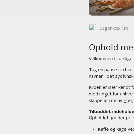
Bagenkop Kro
Ophold med
Velkommen til dejlige 
Tag en pause fra hve
havnen i det sydfynsk
Kroen er især kendt f
med noget for enhver 
slappe af i de hyggeli
Tilbuddet indehold
Opholdet gælder pr. p
Kaffe og kage ve