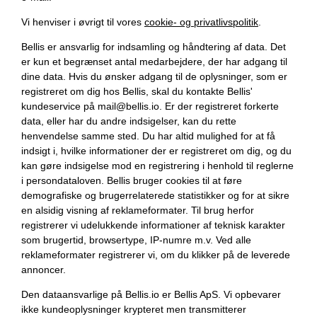
Vi henviser i øvrigt til vores
cookie- og privatlivspolitik
.
Bellis er ansvarlig for indsamling og håndtering af data. Det
er kun et begrænset antal medarbejdere, der har adgang til
dine data. Hvis du ønsker adgang til de oplysninger, som er
registreret om dig hos Bellis, skal du kontakte Bellis'
kundeservice på mail@bellis.io. Er der registreret forkerte
data, eller har du andre indsigelser, kan du rette
henvendelse samme sted. Du har altid mulighed for at få
indsigt i, hvilke informationer der er registreret om dig, og du
kan gøre indsigelse mod en registrering i henhold til reglerne
i persondataloven. Bellis bruger cookies til at føre
demografiske og brugerrelaterede statistikker og for at sikre
en alsidig visning af reklameformater. Til brug herfor
registrerer vi udelukkende informationer af teknisk karakter
som brugertid, browsertype, IP-numre m.v. Ved alle
reklameformater registrerer vi, om du klikker på de leverede
annoncer.
Den dataansvarlige på Bellis.io er Bellis ApS. Vi opbevarer
ikke kundeoplysninger krypteret men transmitterer