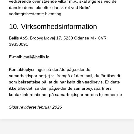
vedrørende ovenstående vilkår m.v., skal afgøres ved de
danske domstole efter dansk ret ved Bellis'
vedtægtsbestemte hjemting.
10. Virksomhedsinformation
Bellis ApS, Brobygårdvej 17, 5230 Odense M - CVR:
39330091
E-mail:
mail@bellis.io
Kontaktoplysninger på den/de pågældende
samarbejdspartner(e) vil fremgå af den mail, du får tilsendt
som bekræftelse på, at du har købt dit værdibevis. Er dette
ikke tilfældet, se den pågældende samarbejdspartners
kontaktinformationer på samarbejdspartnerens hjemmeside.
Sidst revideret februar 2026