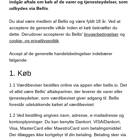
indgår aftale om køb af de varer og tjenesteydelser
, som
udbydes via Bellis
.
Du skal være medlem af Bellis og være fyldt 18 år. Ved at
acceptere de generelle vilkår inden et køb bekræfter du
dette. Derudover accepterer du Bellis'
brugerbetingelser
og
cookie- og privatlivspolitik
.
Accept af de generelle handelsbetingelser indebærer
følgende:
1. Køb
1.1 Værdibeviser bestilles online via appen eller bellis.io. Det
vil altid være Bellis' aftalepartner, der leverer de varer eller
tjenesteydelser, som værdibeviset giver adgang til. Bellis
forestår udelukkende købet af værdibeviset.
1.2 Ved bestilling angives navn, adresse, e-mailadresse og
kontooplysninger. Du kan benytte Dankort, VISA/Dankort,
Visa, MasterCard eller MaestroCard som betalingsmiddel.
Der tillægges ikke kortgebyr til din betaling. Betaling sker via