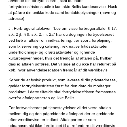
anvende din fortrydelsesret, skal du inden
fortrydelsesfristens udløb kontakte Bellis kundeservice. Husk
at påføre din unikke kode samt kontaktoplysninger (navn og
adresse).
Jf. Forbrugeraftaleloven "Lov om visse forbrugeraftaler § 17,
stk. 2 jf. § 9, stk. 2, nr. 2a" har du dog ingen fortrydelsesret
ved køb af aftaler om indkvartering, transport, forplejning,
som fx servering og catering, rekreative fritidsaktiviteter,
underholdnings- og idrætsaktiviteter og lignende
kulturbegivenheder, hvis det fremgår af aftalen på, hvilken
dag(e) aftalen udføres. Det vil sige at du ikke har returret på
køb, hvor anvendelsesdatoen fremgår af dit værdibevis.
Køber du et fysisk produkt, som leveres til din privatadresse,
gælder fortrydelsesfristen først fra den dato du modtager
produktet. I dette tilfælde skal fortrydelsesfristen fremsættes
overfor aftalepartneren og ikke Bellis.
For fortrydelsesret på tjenesteydelser vil det være aftalen
mellem dig og den pågældende aftalepart der er gældende
efter værdibeviset er indløst. Aftaleparten er som
udgangspunkt ikke forpligtiget til at refundere dit værdibevis