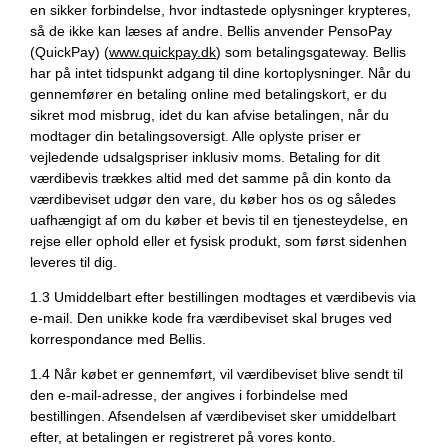
en sikker forbindelse, hvor indtastede oplysninger krypteres,
så de ikke kan læses af andre. Bellis anvender PensoPay
(QuickPay) (
www.quickpay.dk
) som betalingsgateway. Bellis
har på intet tidspunkt adgang til dine kortoplysninger. Når du
gennemfører en betaling online med betalingskort, er du
sikret mod misbrug, idet du kan afvise betalingen, når du
modtager din betalingsoversigt. Alle oplyste priser er
vejledende udsalgspriser inklusiv moms. Betaling for dit
værdibevis trækkes altid med det samme på din konto da
værdibeviset udgør den vare, du køber hos os og således
uafhængigt af om du køber et bevis til en tjenesteydelse, en
rejse eller ophold eller et fysisk produkt, som først sidenhen
leveres til dig.
1.3 Umiddelbart efter bestillingen modtages et værdibevis via
e-mail. Den unikke kode fra værdibeviset skal bruges ved
korrespondance med Bellis.
1.4 Når købet er gennemført, vil værdibeviset blive sendt til
den e-mail-adresse, der angives i forbindelse med
bestillingen. Afsendelsen af værdibeviset sker umiddelbart
efter, at betalingen er registreret på vores konto.