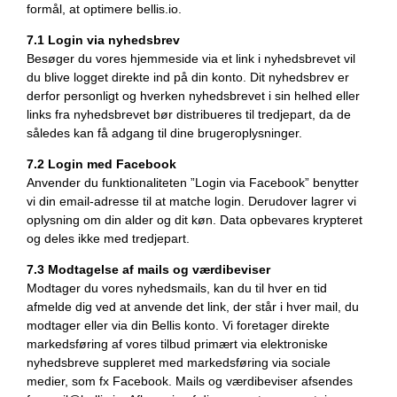
formål, at optimere bellis.io.
7.1 Login via nyhedsbrev
Besøger du vores hjemmeside via et link i nyhedsbrevet vil
du blive logget direkte ind på din konto. Dit nyhedsbrev er
derfor personligt og hverken nyhedsbrevet i sin helhed eller
links fra nyhedsbrevet bør distribueres til tredjepart, da de
således kan få adgang til dine brugeroplysninger.
7.2 Login med Facebook
Anvender du funktionaliteten ”Login via Facebook” benytter
vi din email-adresse til at matche login. Derudover lagrer vi
oplysning om din alder og dit køn. Data opbevares krypteret
og deles ikke med tredjepart.
7.3 Modtagelse af mails og værdibeviser
Modtager du vores nyhedsmails, kan du til hver en tid
afmelde dig ved at anvende det link, der står i hver mail, du
modtager eller via din Bellis konto. Vi foretager direkte
markedsføring af vores tilbud primært via elektroniske
nyhedsbreve suppleret med markedsføring via sociale
medier, som fx Facebook. Mails og værdibeviser afsendes