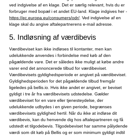
ved indgivelse af en klage. Det er særlig relevant, hvis du er
forbruger med bopæl i et andet EU-land. Klage indgives her -
https://ec.europa.eu/consumers/odr/
. Ved indgivelse af en
klage skal du angive aftalepartnerens e-mail adresse.
5. Indløsning af værdibevis
Værdibeviset kan ikke indløses til kontanter, men kan
udelukkende anvendes i forbindelse med køb af den
pågældende vare. Det er således ikke muligt at købe andre
varer end det annoncerede tilbud for værdibeviset.
Værdibevisets gyldighedsperiode er angivet på værdibeviset.
Gyldighedsperioden for det pågældende tilbud fremgår
ligeledes på bellis.io. Hvis ikke andet er angivet, er beviset
gyldigt i tre år fra værdibevisets udstedelse. Gælder
værdibeviset for en vare eller tjenesteydelse, der
udelukkende udbydes i en given periode, begrænses
værdibevisets gyldighed hertil. Når du ikke at indløse dit
værdibevis, kan du henvende dig hos aftalepartneren og få
udstedt et tilgodebevis. Tilgodebeviset har samme pålydende
værdi som dit køb på Bellis og er som minimum gyldigt indtil