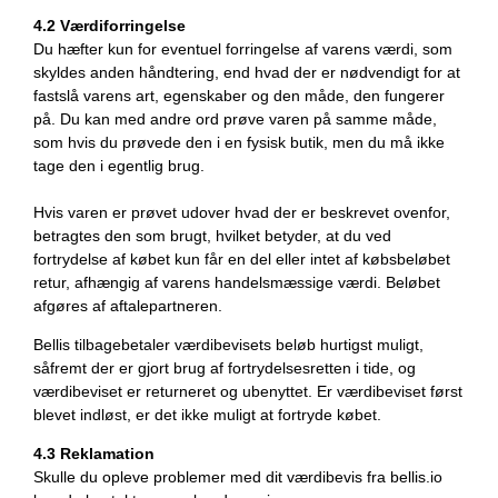
4.2 Værdiforringelse
Du hæfter kun for eventuel forringelse af varens værdi, som
skyldes anden håndtering, end hvad der er nødvendigt for at
fastslå varens art, egenskaber og den måde, den fungerer
på. Du kan med andre ord prøve varen på samme måde,
som hvis du prøvede den i en fysisk butik, men du må ikke
tage den i egentlig brug.
Hvis varen er prøvet udover hvad der er beskrevet ovenfor,
betragtes den som brugt, hvilket betyder, at du ved
fortrydelse af købet kun får en del eller intet af købsbeløbet
retur, afhængig af varens handelsmæssige værdi. Beløbet
afgøres af aftalepartneren.
Bellis tilbagebetaler værdibevisets beløb hurtigst muligt,
såfremt der er gjort brug af fortrydelsesretten i tide, og
værdibeviset er returneret og ubenyttet. Er værdibeviset først
blevet indløst, er det ikke muligt at fortryde købet.
4.3 Reklamation
Skulle du opleve problemer med dit værdibevis fra bellis.io