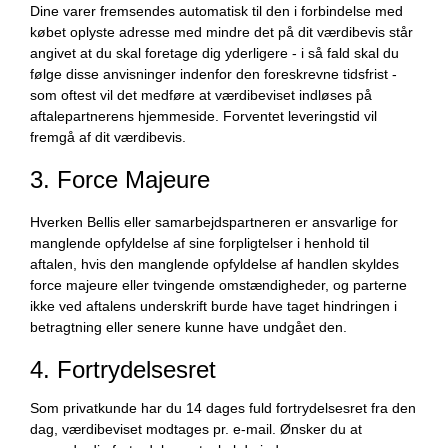
Dine varer fremsendes automatisk til den i forbindelse med
købet oplyste adresse med mindre det på dit værdibevis står
angivet at du skal foretage dig yderligere - i så fald skal du
følge disse anvisninger indenfor den foreskrevne tidsfrist -
som oftest vil det medføre at værdibeviset indløses på
aftalepartnerens hjemmeside. Forventet leveringstid vil
fremgå af dit værdibevis.
3. Force Majeure
Hverken Bellis eller samarbejdspartneren er ansvarlige for
manglende opfyldelse af sine forpligtelser i henhold til
aftalen, hvis den manglende opfyldelse af handlen skyldes
force majeure eller tvingende omstændigheder, og parterne
ikke ved aftalens underskrift burde have taget hindringen i
betragtning eller senere kunne have undgået den.
4. Fortrydelsesret
Som privatkunde har du 14 dages fuld fortrydelsesret fra den
dag, værdibeviset modtages pr. e-mail. Ønsker du at