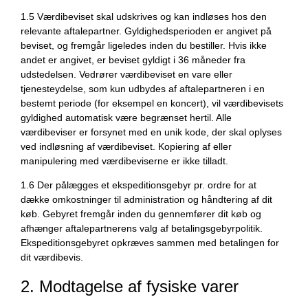
1.5 Værdibeviset skal udskrives og kan indløses hos den
relevante aftalepartner. Gyldighedsperioden er angivet på
beviset, og fremgår ligeledes inden du bestiller. Hvis ikke
andet er angivet, er beviset gyldigt i 36 måneder fra
udstedelsen. Vedrører værdibeviset en vare eller
tjenesteydelse, som kun udbydes af aftalepartneren i en
bestemt periode (for eksempel en koncert), vil værdibevisets
gyldighed automatisk være begrænset hertil. Alle
værdibeviser er forsynet med en unik kode, der skal oplyses
ved indløsning af værdibeviset. Kopiering af eller
manipulering med værdibeviserne er ikke tilladt.
1.6 Der pålægges et ekspeditionsgebyr pr. ordre for at
dække omkostninger til administration og håndtering af dit
køb. Gebyret fremgår inden du gennemfører dit køb og
afhænger aftalepartnerens valg af betalingsgebyrpolitik.
Ekspeditionsgebyret opkræves sammen med betalingen for
dit værdibevis.
2. Modtagelse af fysiske varer