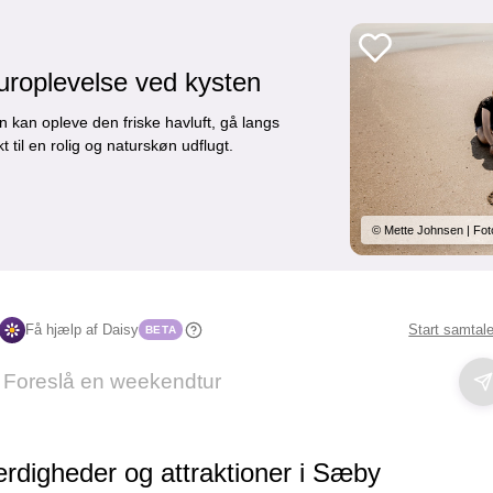
uroplevelse ved kysten
 kan opleve den friske havluft, gå langs
 til en rolig og naturskøn udflugt.
© Mette Johnsen | Fot
Få hjælp af Daisy
Start samtal
BETA
digheder og attraktioner i Sæby