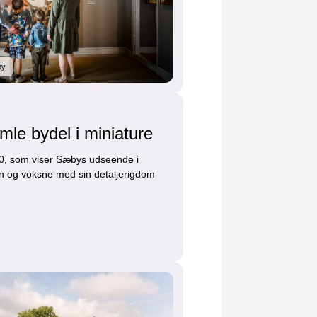
by
e bydel i miniature
10, som viser Sæbys udseende i
rn og voksne med sin detaljerigdom