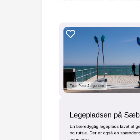
Foto: Peter Jørgensen
Legepladsen på Sæb
En bæredygtig legeplads lavet af g
og rutsje. Der er også en spændend
eventyrlig.