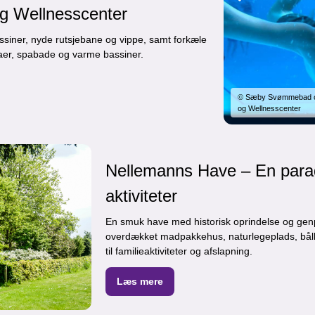
 Wellnesscenter
ssiner, nyde rutsjebane og vippe, samt forkæle
naer, spabade og varme bassiner.
© Sæby Svømmebad og
og Wellnesscenter
Nellemanns Have – En par
aktiviteter
En smuk have med historisk oprindelse og gen
overdækket madpakkehus, naturlegeplads, bålhy
til familieaktiviteter og afslapning.
Læs mere