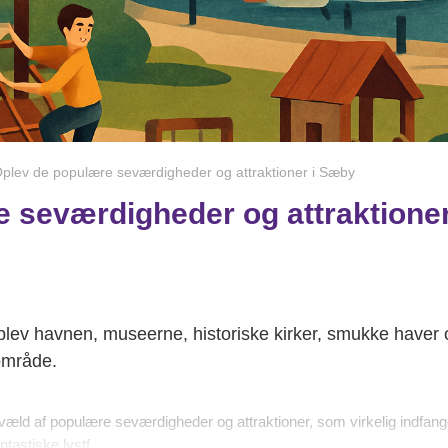
plev de populære seværdigheder og attraktioner i Sæby
 seværdigheder og attraktione
ev havnen, museerne, historiske kirker, smukke haver og 
område.
t væld af populære seværdigheder og attraktioner, som virkelig indfange
astiske lystf...