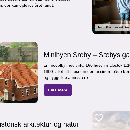
rn, der kan opleves året rundt.
Foto: Kystmuseet Sæ
Minibyen Sæby – Sæbys gaml
En modelby med cirka 160 huse i målestok 1:
1800-tallet. Et museum der fascinere både bø
og hyggelige atmosfære.
Læs mere
torisk arkitektur og natur