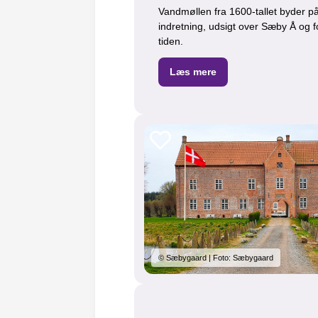
Vandmøllen fra 1600-tallet byder p
indretning, udsigt over Sæby Å og
tiden.
Læs mere
© Sæbygaard | Foto: Sæbygaard