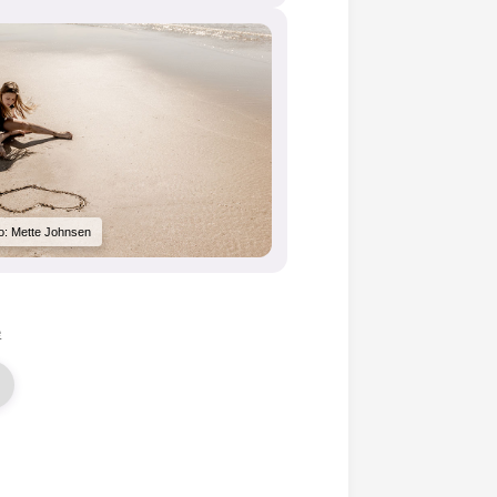
o: Mette Johnsen
e