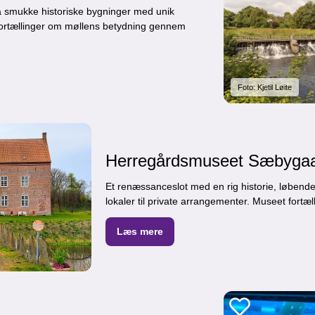
å smukke historiske bygninger med unik
 fortællinger om møllens betydning gennem
Foto: Kjetil Løite
Herregårdsmuseet Sæbyga
Et renæssanceslot med en rig historie, løbende 
lokaler til private arrangementer. Museet fortæ
Læs mere