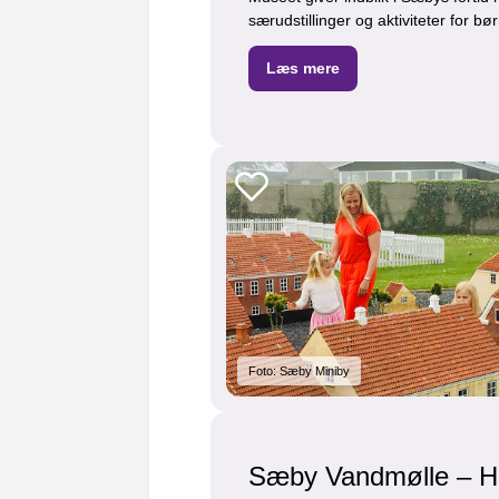
særudstillinger og aktiviteter for bø
Læs mere
Foto: Sæby Miniby
Sæby Vandmølle – His