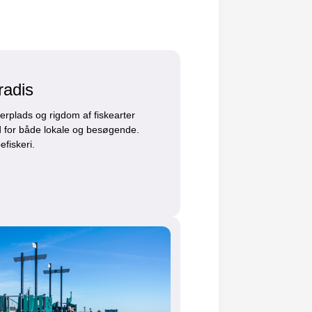
radis
erplads og rigdom af fiskearter
d for både lokale og besøgende.
fiskeri.