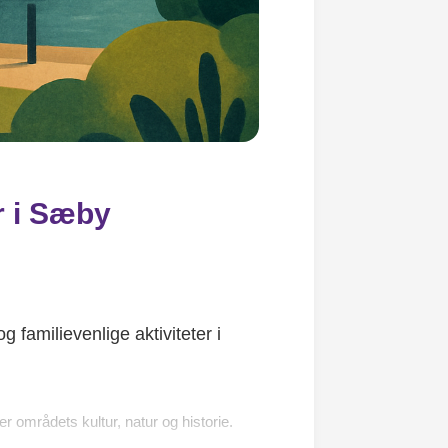
r i Sæby
familievenlige aktiviteter i
r områdets kultur, natur og historie.