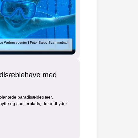
 Wellnesscenter | Foto: Sæby Svømmebad
adisæblehave med
plantede paradisæbletræer,
tte og shelterplads, der indbyder