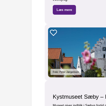
Læs mere
Foto: Peter Jørgensen
Kystmuseet Sæby – H
Museet giver indblik i Sæbys fortid