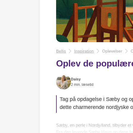
Bellis
Inspiration
Oplevelser
O
Oplev de populære
Daisy
2 min. læsetid
Tag på opdagelse i Sæby og opl
dette charmerende nordjyske 
Sæby, en perle i Nordjylland, tilbyder e
Fra den levende Sæby Havn og dens fant