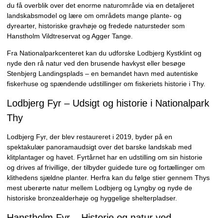
du få overblik over det enorme naturområde via en detaljeret
landskabsmodel og lære om områdets mange plante- og
dyrearter, historiske gravhøje og fredede natursteder som
Hanstholm Vildtreservat og Agger Tange.
Fra Nationalparkcenteret kan du udforske Lodbjerg Kystklint og
nyde den rå natur ved den brusende havkyst eller besøge
Stenbjerg Landingsplads – en bemandet havn med autentiske
fiskerhuse og spændende udstillinger om fiskeriets historie i Thy.
Lodbjerg Fyr – Udsigt og historie i Nationalpark
Thy
Lodbjerg Fyr, der blev restaureret i 2019, byder på en
spektakulær panoramaudsigt over det barske landskab med
klitplantager og havet. Fyrtårnet har en udstilling om sin historie
og drives af frivillige, der tilbyder guidede ture og fortællinger om
klithedens sjældne planter. Herfra kan du følge stier gennem Thys
mest uberørte natur mellem Lodbjerg og Lyngby og nyde de
historiske bronzealderhøje og hyggelige shelterpladser.
Hanstholm Fyr – Historie og natur ved