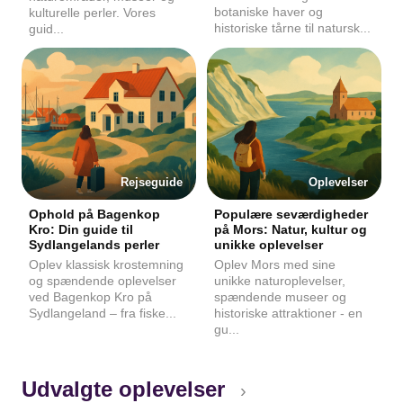
botaniske haver og
kulturelle perler. Vores
historiske tårne til natursk...
guid...
Rejseguide
Oplevelser
Ophold på Bagenkop
Populære seværdigheder
Kro: Din guide til
på Mors: Natur, kultur og
Sydlangelands perler
unikke oplevelser
Oplev klassisk krostemning
Oplev Mors med sine
og spændende oplevelser
unikke naturoplevelser,
ved Bagenkop Kro på
spændende museer og
Sydlangeland – fra fiske...
historiske attraktioner - en
gu...
Udvalgte oplevelser
›