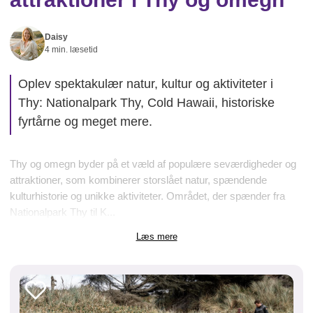
Daisy
4 min. læsetid
Oplev spektakulær natur, kultur og aktiviteter i
Thy: Nationalpark Thy, Cold Hawaii, historiske
fyrtårne og meget mere.
Thy og omegn byder på et væld af populære seværdigheder og
attraktioner, som kombinerer storslået natur, spændende
kulturhistorie og unikke aktiviteter. Området, der spænder fra
Nationalpark Thy til K...
Læs mere