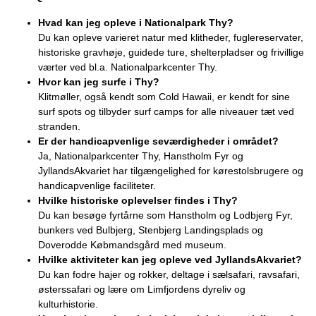
Hvad kan jeg opleve i Nationalpark Thy?
Du kan opleve varieret natur med klitheder, fuglereservater,
historiske gravhøje, guidede ture, shelterpladser og frivillige
værter ved bl.a. Nationalparkcenter Thy.
Hvor kan jeg surfe i Thy?
Klitmøller, også kendt som Cold Hawaii, er kendt for sine
surf spots og tilbyder surf camps for alle niveauer tæt ved
stranden.
Er der handicapvenlige seværdigheder i området?
Ja, Nationalparkcenter Thy, Hanstholm Fyr og
JyllandsAkvariet har tilgængelighed for kørestolsbrugere og
handicapvenlige faciliteter.
Hvilke historiske oplevelser findes i Thy?
Du kan besøge fyrtårne som Hanstholm og Lodbjerg Fyr,
bunkers ved Bulbjerg, Stenbjerg Landingsplads og
Doverodde Købmandsgård med museum.
Hvilke aktiviteter kan jeg opleve ved JyllandsAkvariet?
Du kan fodre hajer og rokker, deltage i sælsafari, ravsafari,
østerssafari og lære om Limfjordens dyreliv og
kulturhistorie.