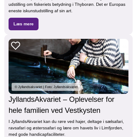
udstilling om fiskeriets betydning i Thyborøn. Det er Europas
eneste iskunstudstilling af sin art.
Læs mere
© Jyllandsakvariet | Foto: Jyllandsakvariet
JyllandsAkvariet – Oplevelser for
hele familien ved Vestkysten
I JyllandsAkvariet kan du røre ved hajer, deltage i sælsafari,
ravsafari og østerssafari og lære om havets liv i Limfjorden,
med gode handicapfaciliteter.