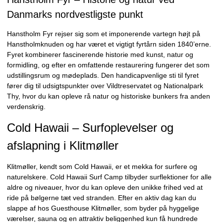
Danmarks nordvestligste punkt
Hanstholm Fyr rejser sig som et imponerende vartegn højt på
Hanstholmknuden og har været et vigtigt fyrtårn siden 1840’erne.
Fyret kombinerer fascinerende historie med kunst, natur og
formidling, og efter en omfattende restaurering fungerer det som
udstillingsrum og mødeplads. Den handicapvenlige sti til fyret
fører dig til udsigtspunkter over Vildtreservatet og Nationalpark
Thy, hvor du kan opleve rå natur og historiske bunkers fra anden
verdenskrig.
Cold Hawaii – Surfoplevelser og
afslapning i Klitmøller
Klitmøller, kendt som Cold Hawaii, er et mekka for surfere og
naturelskere. Cold Hawaii Surf Camp tilbyder surflektioner for alle
aldre og niveauer, hvor du kan opleve den unikke frihed ved at
ride på bølgerne tæt ved stranden. Efter en aktiv dag kan du
slappe af hos Guesthouse Klitmøller, som byder på hyggelige
værelser, sauna og en attraktiv beliggenhed kun få hundrede