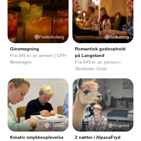
Frederiksberg
Rudkøbing
Ginsmagning
Romantisk godsophold
Fra 345 kr. pr. person | CPH
på Langeland
Beverages
Fra 649 kr. pr. person |
Skrøbelev Gods
5 steder
Ringsted
Kreativ smykkeoplevelse
2 nætter i AlpacaFryd