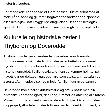
meter fra bugten.
For madglade besøgende er Café Kesses Hus et skønt sted at
nyde både søde og glutenfri boghvedepandekager og specialøl
eller økologisk saft i hyggelige omgivelser. Det er et økologisk
spisested med fokus på lokale råvarer og ægte smagsoplevelser.
Kulturelle og historiske perler i
Thyborøn og Doverodde
Thyborøn byder på spændende oplevelser som Iskunsten,
Europas eneste iskunstudstilling, der er indrettet i et gammelt
frysehus. Her kan du beundre isskulpturer og lære om fiskeriets
historie i området. I JyllandsAkvariet kan du komme helt tæt på
havets dyr og deltage i guidede ture som sælsafari, ravsafari og
østerssafari – oplevelser, som hele familien kan nyde sammen.
Doverodde kombinerer kulturhistorie og smuk natur med sin
historiske købmandsgård, der i dag rummer en afdeling af Statens
Museum for Kunst med spændende udstillinger. Gå en tur i den
hyggelige lystbådehavn, der tidligere var bindeled til England, og