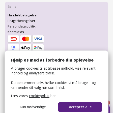
Bellis
Handelsbetingelser
Brugerbetingelser
Persondata politik
Kontakt os
Hjælp os med at forbedre din oplevelse
Værter
Vi bruger cookies til at tilpasse indhold, vise relevant
Priser
indhold og analysere trafik.
Funktioner
Log ind
Du bestemmer selv, hvilke cookies vi må bruge – og
kan ændre dit valg når som helst.
Sælg gavekort
Læs vores
cookiepolitik
her.
1
Restauranter
Kun nødvendige
Accepter alle
Overnatningssteder