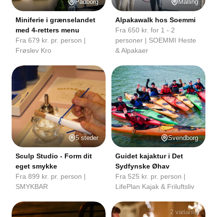
Padborg
Malling
Miniferie i grænselandet
Alpakawalk hos Soemmi
med 4-retters menu
Fra 650 kr. for 1 - 2
Fra 679 kr. pr. person |
personer | SOEMMI Heste
Frøslev Kro
& Alpakaer
5 steder
Svendborg
Sculp Studio - Form dit
Guidet kajaktur i Det
eget smykke
Sydfynske Øhav
Fra 899 kr. pr. person |
Fra 525 kr. pr. person |
SMYKBAR
LifePlan Kajak & Friluftsliv
2 varianter