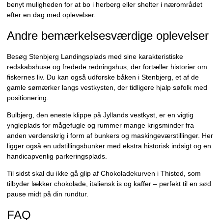
benyt muligheden for at bo i herberg eller shelter i nærområdet
efter en dag med oplevelser.
Andre bemærkelsesværdige oplevelser
Besøg Stenbjerg Landingsplads med sine karakteristiske
redskabshuse og fredede redningshus, der fortæller historier om
fiskernes liv. Du kan også udforske båken i Stenbjerg, et af de
gamle sømærker langs vestkysten, der tidligere hjalp søfolk med
positionering.
Bulbjerg, den eneste klippe på Jyllands vestkyst, er en vigtig
yngleplads for mågefugle og rummer mange krigsminder fra
anden verdenskrig i form af bunkers og maskingeværstillinger. Her
ligger også en udstillingsbunker med ekstra historisk indsigt og en
handicapvenlig parkeringsplads.
Til sidst skal du ikke gå glip af Chokoladekurven i Thisted, som
tilbyder lækker chokolade, italiensk is og kaffer – perfekt til en sød
pause midt på din rundtur.
FAQ