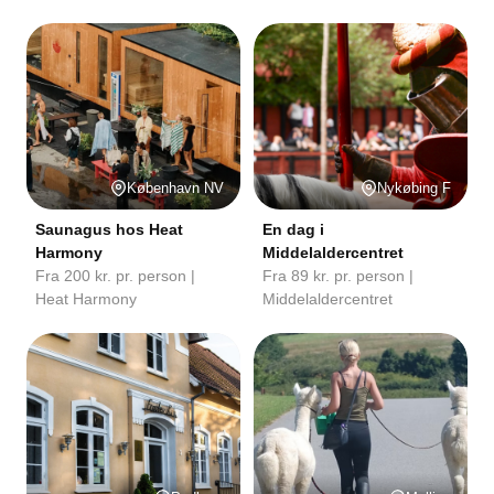
København NV
Nykøbing F
Saunagus hos Heat
En dag i
Harmony
Middelaldercentret
Fra 200 kr. pr. person |
Fra 89 kr. pr. person |
Heat Harmony
Middelaldercentret