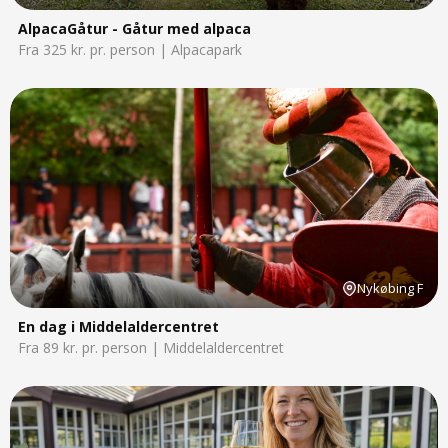
AlpacaGåtur - Gåtur med alpaca
Fra 325 kr. pr. person | Alpacapark
Nykøbing F
En dag i Middelaldercentret
Fra 89 kr. pr. person | Middelaldercentret