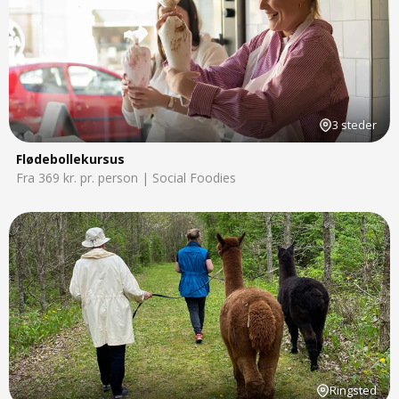
3 steder
Flødebollekursus
Fra 369 kr. pr. person | Social Foodies
Ringsted