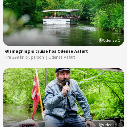
Odense C
Ølsmagning & cruise hos Odense Aafart
Fra 299 kr. pr. person | Odense Aafart
Odense C