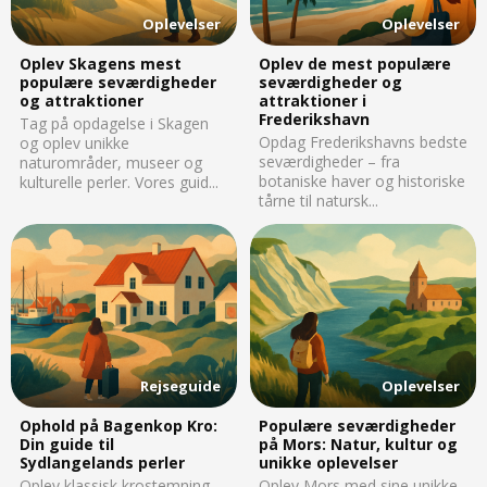
Oplevelser
Oplevelser
Oplev Skagens mest
Oplev de mest populære
populære seværdigheder
seværdigheder og
og attraktioner
attraktioner i
Frederikshavn
Tag på opdagelse i Skagen
Opdag Frederikshavns bedste
og oplev unikke
seværdigheder – fra
naturområder, museer og
botaniske haver og historiske
kulturelle perler. Vores guid...
tårne til natursk...
Rejseguide
Oplevelser
Ophold på Bagenkop Kro:
Populære seværdigheder
Din guide til
på Mors: Natur, kultur og
Sydlangelands perler
unikke oplevelser
Oplev klassisk krostemning
Oplev Mors med sine unikke