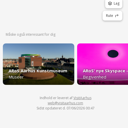
Lag
Rute
Måske også interessant for dig
ARoS Aarhus Kunstmuseum
Museer
Begivenhed
Indhold er leveret af
VisitAarhus
web@visitaarhus.com
Sidst opdateret d. 07/06/2026 00:47