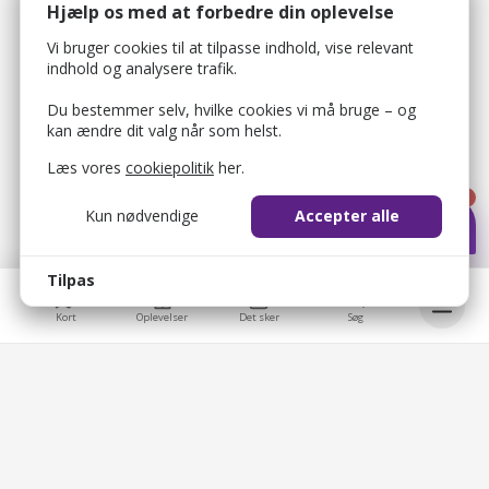
Hjælp os med at forbedre din oplevelse
Vi bruger cookies til at tilpasse indhold, vise relevant
indhold og analysere trafik.
Du bestemmer selv, hvilke cookies vi må bruge – og
kan ændre dit valg når som helst.
Læs vores
cookiepolitik
her.
1
Kun nødvendige
Accepter alle
Tilpas
Kort
Oplevelser
Det sker
Søg
bellis_cookie_consent
1 år
Bruges til at gemme brugerens cookie-samtykke.
Bellis © 2026