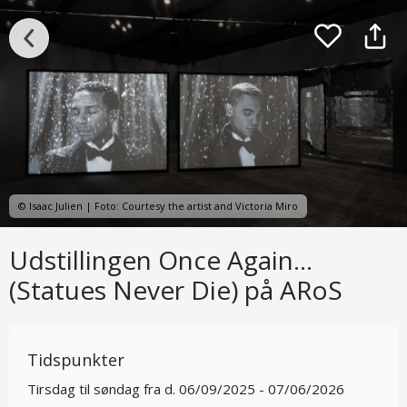
© Isaac Julien | Foto: Courtesy the artist and Victoria Miro
Udstillingen Once Again...
(Statues Never Die) på ARoS
Tidspunkter
Tirsdag til søndag fra d. 06/09/2025 - 07/06/2026