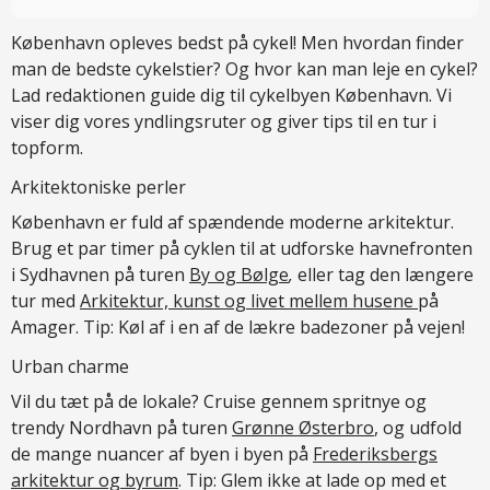
København opleves bedst på cykel! Men hvordan finder
man de bedste cykelstier? Og hvor kan man leje en cykel?
Lad redaktionen guide dig til cykelbyen København. Vi
viser dig vores yndlingsruter og giver tips til en tur i
topform.
Arkitektoniske perler
København er fuld af spændende moderne arkitektur.
Brug et par timer på cyklen til at udforske havnefronten
i Sydhavnen på turen
By og Bølge
,
eller tag den længere
tur med
Arkitektur, kunst og livet mellem husene
på
Amager. Tip: Køl af i en af de lækre badezoner på vejen!
Urban charme
Vil du tæt på de lokale? Cruise gennem spritnye og
trendy Nordhavn på turen
Grønne Østerbro
, og udfold
de mange nuancer af byen i byen på
Frederiksbergs
arkitektur og byrum
. Tip: Glem ikke at lade op med et