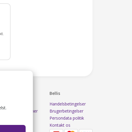
kt.
Værter
Bellis
Priser
Handelsbetingelser
lst.
der
Funktioner
Brugerbetingelser
r
Log ind
Persondata politik
se
Kontakt os