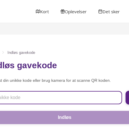
Kort
Oplevelser
Det sker
Indløs gavekode
dløs gavekode
st din unikke kode eller brug kamera for at scanne QR koden.
Indløs