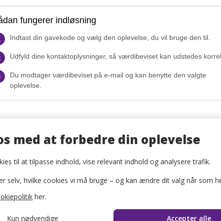
ådan fungerer indløsning
Indtast din gavekode og vælg den oplevelse, du vil bruge den til.
1
Udfyld dine kontaktoplysninger, så værdibeviset kan udstedes korre
2
Du modtager værdibeviset på e-mail og kan benytte den valgte
3
oplevelse.
os med at forbedre din oplevelse
Sælg gavekort
ies til at tilpasse indhold, vise relevant indhold og analysere trafik.
Restauranter
selv, hvilke cookies vi må bruge – og kan ændre dit valg når som he
Overnatningsste
okiepolitik
her.
Oplevelsesværte
Beregn besparel
Kun nødvendige
Accepter alle