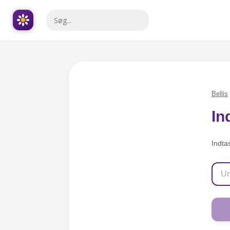
Bellis
In
Indta