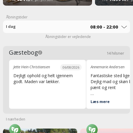
Åbningstider
I dag
08:00 - 22:00
Åbningstider er vejledende
Gæstebog
14 hilsner
Jette Hein Christiansen
Annemarie Andersen
06/08/2026
Dejligt ophold og helt igennem
Fantastiske sted lige n
godt. Maden var lækker.
Dejlig mad og skøn be
pænt og rent
Mvh Annemarie
Læs mere
I nærheden