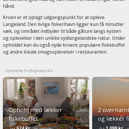
hånd.
Kroen er et oplagt udgangspunkt for at opleve
Langeland. Den livlige fiskerihavn ligger kun få minutter
væk, og området indbyder til både gåture langs kysten
og oplevelser i den unikke sydlangelandske natur. Under
opholdet kan du også nyde kroens populære fiskebuffet
og andre lokale smagsoplevelser i restauranten.
Oplevelser fra Bagenkop Kro
Ophold med lækker
2 overnatn
fiskebuffet
og lækker f
624 kr.
1.099 kr.
Fra
pr. person
Fra
p