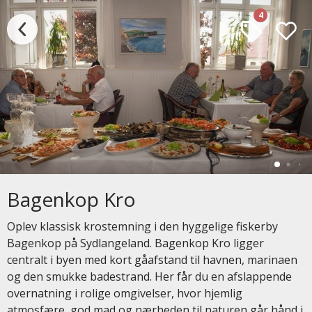
4
Bagenkop Kro
Oplev klassisk krostemning i den hyggelige fiskerby
Bagenkop på Sydlangeland. Bagenkop Kro ligger
centralt i byen med kort gåafstand til havnen, marinaen
og den smukke badestrand. Her får du en afslappende
overnatning i rolige omgivelser, hvor hjemlig
atmosfære, god mad og nærheden til naturen går hånd i