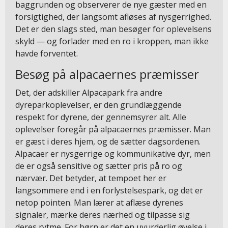
baggrunden og observerer de nye gæster med en
forsigtighed, der langsomt afløses af nysgerrighed.
Det er den slags sted, man besøger for oplevelsens
skyld — og forlader med en ro i kroppen, man ikke
havde forventet.
Besøg på alpacaernes præmisser
Det, der adskiller Alpacapark fra andre
dyreparkoplevelser, er den grundlæggende
respekt for dyrene, der gennemsyrer alt. Alle
oplevelser foregår på alpacaernes præmisser. Man
er gæst i deres hjem, og de sætter dagsordenen.
Alpacaer er nysgerrige og kommunikative dyr, men
de er også sensitive og sætter pris på ro og
nærvær. Det betyder, at tempoet her er
langsommere end i en forlystelsespark, og det er
netop pointen. Man lærer at aflæse dyrenes
signaler, mærke deres nærhed og tilpasse sig
deres rytme. For børn er det en uvurderlig øvelse i