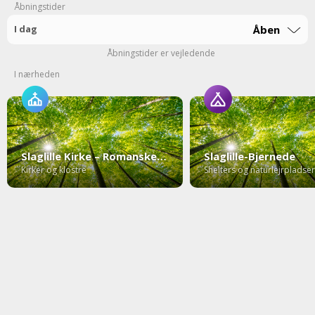
Åbningstider
I dag
Åben
Åbningstider er vejledende
I nærheden
Slaglille Kirke – Romanske stifterbilleder med Fortuna
Slaglille-Bjernede
Kirker og klostre
Shelters og naturlejrpladser