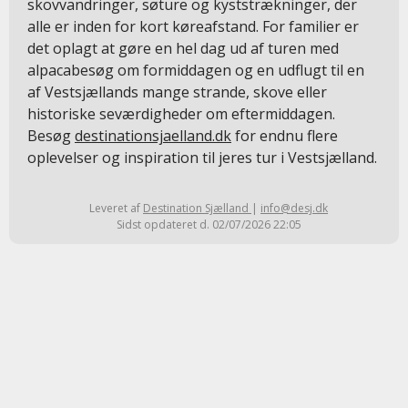
skovvandringer, søture og kyststrækninger, der
alle er inden for kort køreafstand. For familier er
det oplagt at gøre en hel dag ud af turen med
alpacabesøg om formiddagen og en udflugt til en
af Vestsjællands mange strande, skove eller
historiske seværdigheder om eftermiddagen.
Besøg
destinationsjaelland.dk
for endnu flere
oplevelser og inspiration til jeres tur i Vestsjælland.
Leveret af
Destination Sjælland
|
info@desj.dk
Sidst opdateret d. 02/07/2026 22:05