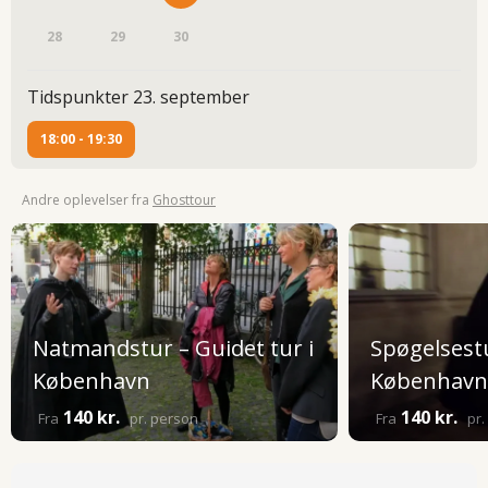
28
29
30
Tidspunkter 23. september
18:00 - 19:30
Andre oplevelser fra
Ghosttour
Natmandstur – Guidet tur i
Spøgelsestu
København
København
140 kr.
140 kr.
Fra
pr. person
Fra
pr.