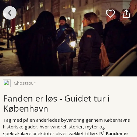
Ghosttour
Fanden er løs - Guidet tur i
København
Tag med på en anderledes byvandring gennem Københavns
historiske gader, hvor vandrehistorier, myter og
spektakulære anekdoter bliver vækket til live. På
Fanden er