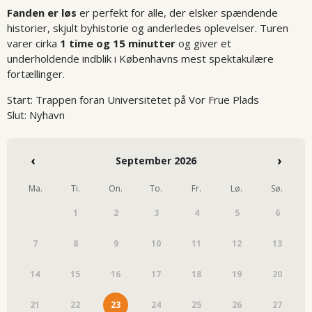
Fanden er løs
er perfekt for alle, der elsker spændende
historier, skjult byhistorie og anderledes oplevelser. Turen
varer cirka
1 time og 15 minutter
og giver et
underholdende indblik i Københavns mest spektakulære
fortællinger.
Start:
Trappen foran Universitetet på Vor Frue Plads
Slut:
Nyhavn
‹
›
September 2026
Ma.
Ti.
On.
To.
Fr.
Lø.
Sø.
1
2
3
4
5
6
7
8
9
10
11
12
13
14
15
16
17
18
19
20
21
22
23
24
25
26
27