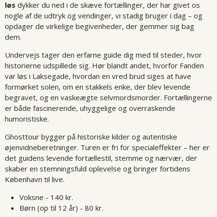
løs
dykker du ned i de skæve fortællinger, der har givet os
nogle af de udtryk og vendinger, vi stadig bruger i dag – og
opdager de virkelige begivenheder, der gemmer sig bag
dem.
Undervejs tager den erfarne guide dig med til steder, hvor
historierne udspillede sig. Hør blandt andet, hvorfor Fanden
var løs i Laksegade, hvordan en vred brud siges at have
formørket solen, om en stakkels enke, der blev levende
begravet, og en vaskeægte selvmordsmorder. Fortællingerne
er både fascinerende, uhyggelige og overraskende
humoristiske.
Ghosttour bygger på historiske kilder og autentiske
øjenvidneberetninger. Turen er fri for specialeffekter – her er
det guidens levende fortællestil, stemme og nærvær, der
skaber en stemningsfuld oplevelse og bringer fortidens
København til live.
Voksne - 140 kr.
Børn (op til 12 år) - 80 kr.