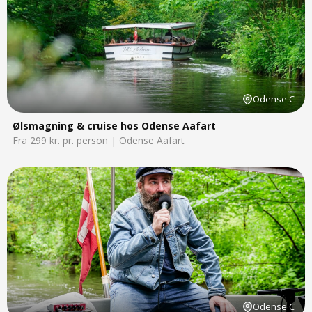
Odense C
Ølsmagning & cruise hos Odense Aafart
Fra 299 kr. pr. person | Odense Aafart
Odense C