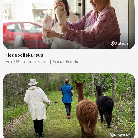
3 steder
Flødebollekursus
Fra 369 kr. pr. person | Social Foodies
Ringsted