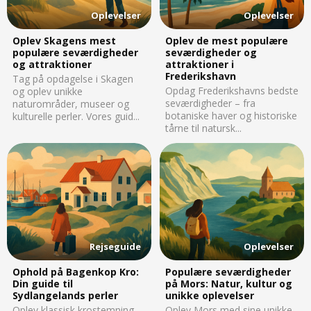
Oplevelser
Oplevelser
Oplev Skagens mest
Oplev de mest populære
populære seværdigheder
seværdigheder og
og attraktioner
attraktioner i
Frederikshavn
Tag på opdagelse i Skagen
Opdag Frederikshavns bedste
og oplev unikke
seværdigheder – fra
naturområder, museer og
botaniske haver og historiske
kulturelle perler. Vores guid...
tårne til natursk...
Rejseguide
Oplevelser
Ophold på Bagenkop Kro:
Populære seværdigheder
Din guide til
på Mors: Natur, kultur og
Sydlangelands perler
unikke oplevelser
Oplev klassisk krostemning
Oplev Mors med sine unikke