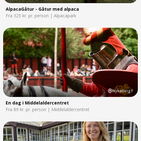
AlpacaGåtur - Gåtur med alpaca
Fra 325 kr. pr. person | Alpacapark
Nykøbing F
En dag i Middelaldercentret
Fra 89 kr. pr. person | Middelaldercentret