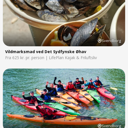
Svendborg
Vildmarksmad ved Det Sydfynske Øhav
Fra 625 kr. pr. person | LifePlan Kajak & Friluftsliv
Svendborg