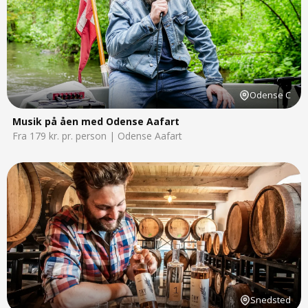
Odense C
Musik på åen med Odense Aafart
Fra 179 kr. pr. person | Odense Aafart
Snedsted