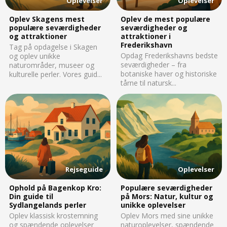
Oplevelser
Oplevelser
Oplev Skagens mest
Oplev de mest populære
populære seværdigheder
seværdigheder og
og attraktioner
attraktioner i
Frederikshavn
Tag på opdagelse i Skagen
Opdag Frederikshavns bedste
og oplev unikke
seværdigheder – fra
naturområder, museer og
botaniske haver og historiske
kulturelle perler. Vores guid...
tårne til natursk...
Rejseguide
Oplevelser
Ophold på Bagenkop Kro:
Populære seværdigheder
Din guide til
på Mors: Natur, kultur og
Sydlangelands perler
unikke oplevelser
Oplev klassisk krostemning
Oplev Mors med sine unikke
og spændende oplevelser
naturoplevelser, spændende