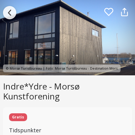
© Morsø Turistbureau | Foto: Morsø Turistbureau - Destination Mors
Indre*Ydre - Morsø
Kunstforening
Gratis
Tidspunkter