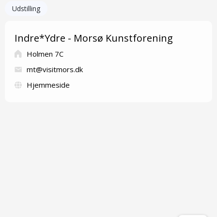
Udstilling
Indre*Ydre - Morsø Kunstforening
Holmen 7C
mt@visitmors.dk
Hjemmeside