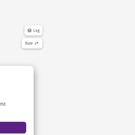
Lag
Rute
lst.