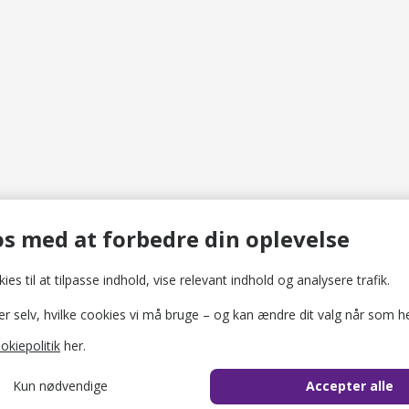
Indhold er leveret af
VisitVesterhavet
turist@visitvesterhavet.dk
s med at forbedre din oplevelse
Sidst opdateret d. 22/07/2026 00:27
ies til at tilpasse indhold, vise relevant indhold og analysere trafik.
selv, hvilke cookies vi må bruge – og kan ændre dit valg når som he
okiepolitik
her.
Kun nødvendige
Accepter alle