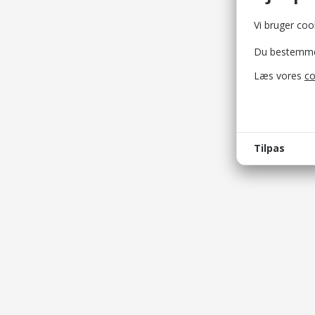
Vi bruger cook
Du bestemmer 
Læs vores
co
Tilpas
bellis_
Bruges t
bellis_s
Bruges t