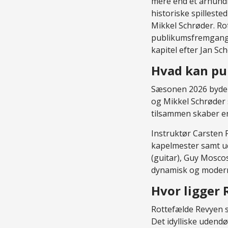
mere end et århundr
historiske spilleste
Mikkel Schrøder. Ro
publikumsfremgang p
kapitel efter Jan Sc
Hvad kan pu
Sæsonen 2026 byder 
og Mikkel Schrøder 
tilsammen skaber en
Instruktør Carsten F
kapelmester samt ud
(guitar), Guy Moscos
dynamisk og moderne
Hvor ligger 
Rottefælde Revyen s
Det idylliske uden