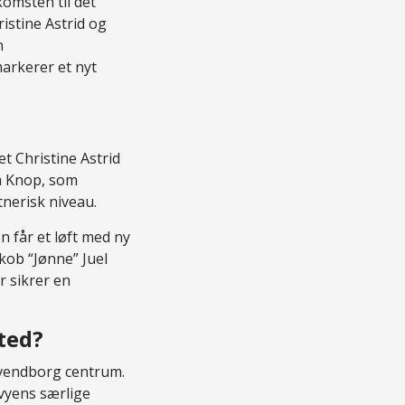
omsten til det
istine Astrid og
n
arkerer et nyt
t Christine Astrid
im Knop, som
nerisk niveau.
n får et løft med ny
kob “Jønne” Juel
r sikrer en
ted?
Svendborg centrum.
vyens særlige