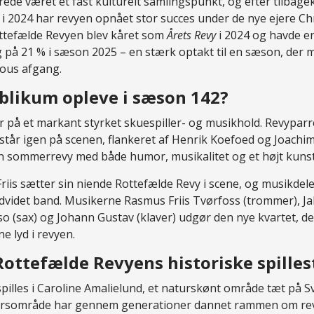
ede været et fast kulturelt samlingspunkt, og efter tilbagek
d i 2024 har revyen opnået stor succes under de nye ejere Chr
ttefælde Revyen blev kåret som
Årets Revy
i 2024 og havde e
å 21 % i sæson 2025 – en stærk optakt til en sæson, der m
hous afgang.
blikum opleve i sæson 142?
på et markant styrket skuespiller- og musikhold. Revyparre
står igen på scenen, flankeret af Henrik Koefoed og Joach
 sommerrevy med både humor, musikalitet og et højt kunst
riis sætter sin niende Rottefælde Revy i scene, og musikdele
videt band. Musikerne Rasmus Friis Tvørfoss (trommer), Ja
o (sax) og Johann Gustav (klaver) udgør den nye kvartet, de
 lyd i revyen.
Rottefælde Revyens historiske spilles
pilles i Caroline Amalielund, et naturskønt område tæt på 
dørsområde har gennem generationer dannet rammen om re