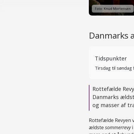
Foto: Knud Mortensen
Danmarks æ
Tidspunkter
Tirsdag til søndag 
Rottefælde Revy
Danmarks ældst
og masser af tr
Rottefælde Revyen 
ældste
sommerrevy
i