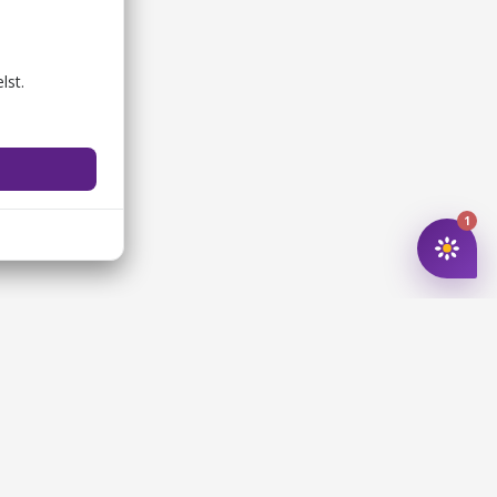
lst.
1