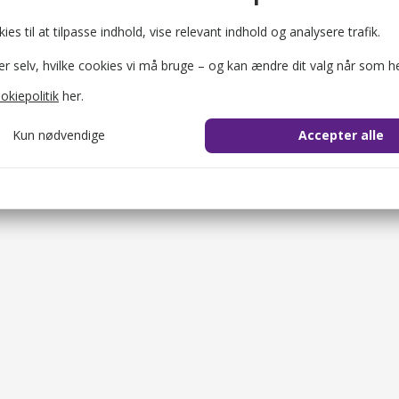
ies til at tilpasse indhold, vise relevant indhold og analysere trafik.
selv, hvilke cookies vi må bruge – og kan ændre dit valg når som he
okiepolitik
her.
Kun nødvendige
Accepter alle
cookie_consent
1 år
il at gemme brugerens cookie-samtykke.
ession
2 timer
il at identificere brugerens browsersession.