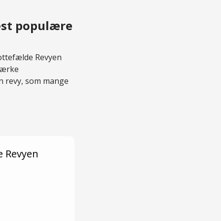
est populære
Rottefælde Revyen
tærke
en revy, som mange
e Revyen