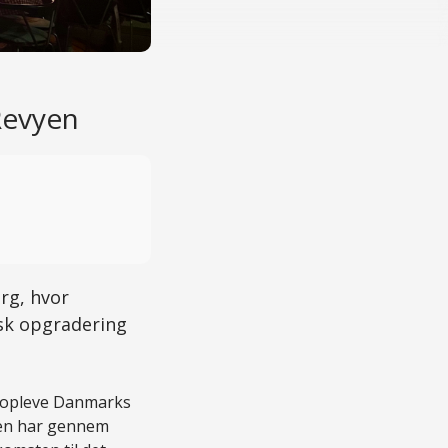
Foto: Rottefælderevyen
Revyen
rg, hvor
sk opgradering
n opleve Danmarks
yen har gennem