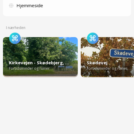
Hjemmeside
I nærheden
Kirkevejen - Skødebjerg, Bække
Skødevej
Fortidsminder og ruiner
Fortidsminder og ruiner