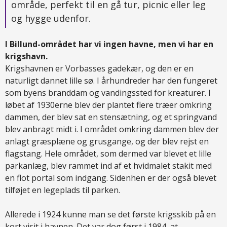
område, perfekt til en gå tur, picnic eller leg
og hygge udenfor.
I Billund-området har vi ingen havne, men vi har en
krigshavn.
Krigshavnen er Vorbasses gadekær, og den er en
naturligt dannet lille sø. I århundreder har den fungeret
som byens branddam og vandingssted for kreaturer. I
løbet af 1930erne blev der plantet flere træer omkring
dammen, der blev sat en stensætning, og et springvand
blev anbragt midt i. I området omkring dammen blev der
anlagt græsplæne og grusgange, og der blev rejst en
flagstang. Hele området, som dermed var blevet et lille
parkanlæg, blev rammet ind af et hvidmalet stakit med
en flot portal som indgang. Sidenhen er der også blevet
tilføjet en legeplads til parken.
Allerede i 1924 kunne man se det første krigsskib på en
kort visit i havnen. Det var dog først i 1984, at