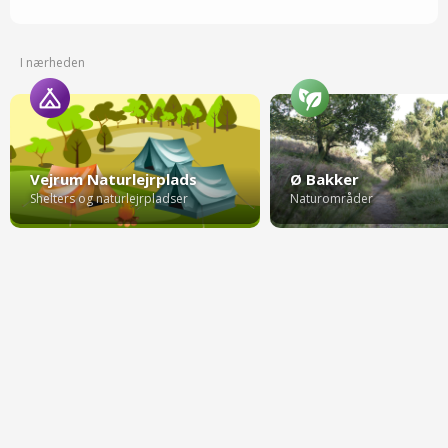
I nærheden
Vejrum Naturlejrplads
Ø Bakker
Shelters og naturlejrpladser
Naturområder