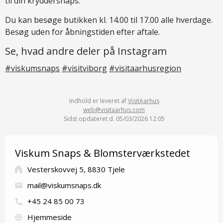
til din kryddersnaps.
Du kan besøge butikken kl. 14.00 til 17.00 alle hverdage.
Besøg uden for åbningstiden efter aftale.
Se, hvad andre deler på Instagram
#viskumsnaps
#visitviborg
#visitaarhusregion
Indhold er leveret af
VisitAarhus
web@visitaarhus.com
Sidst opdateret d. 05/03/2026 12:05
Viskum Snaps & Blomsterværkstedet
Vesterskovvej 5, 8830 Tjele
mail@viskumsnaps.dk
+45 24 85 00 73
Hjemmeside