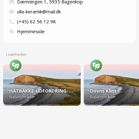
Dæmningen 1, 5935 Bagenkop
ulla-keramik@mail.dk
(+45) 62 56 12 98
Hjemmeside
I nærheden
HATBAKKE-UDFORDRING: Bliv ædt af havet ved Dovns Klint
Dovns Klint
Naturområder
Naturområder