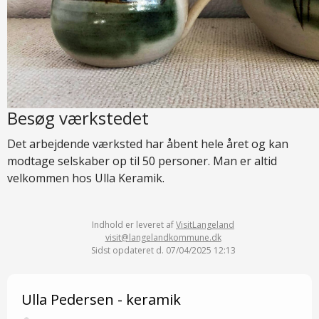
Besøg værkstedet
Det arbejdende værksted har åbent hele året og kan
modtage selskaber op til 50 personer. Man er altid
velkommen hos Ulla Keramik.
Indhold er leveret af
VisitLangeland
visit@langelandkommune.dk
Sidst opdateret d. 07/04/2025 12:13
Ulla Pedersen - keramik