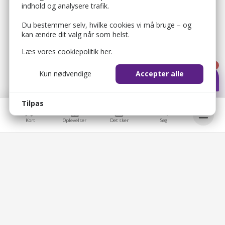
indhold og analysere trafik.
Du bestemmer selv, hvilke cookies vi må bruge – og
kan ændre dit valg når som helst.
Læs vores
cookiepolitik
her.
1
Kun nødvendige
Accepter alle
Tilpas
Kort
Oplevelser
Det sker
Søg
bellis_cookie_consent
1 år
Bruges til at gemme brugerens cookie-samtykke.
Bellis © 2026
bellis_session
2 timer
Bellis ApS
Bruges til at identificere brugerens browsersession.
Brobygårdvej 17