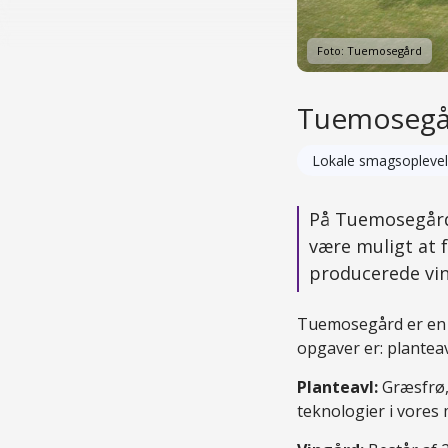
Foto: Tuemosegård
Tuemosegå
Lokale smagsoplevel
På Tuemosegård
være muligt at 
producerede vin
Tuemosegård er en gå
opgaver er: planteav
Planteavl:
Græsfrø,
teknologier i vores