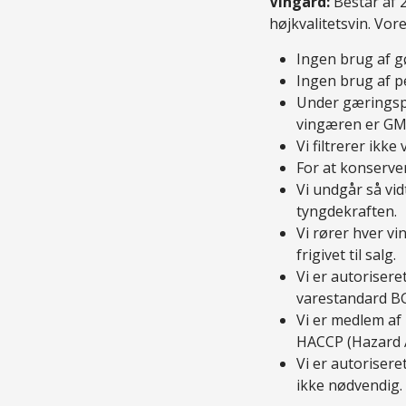
Vingård:
Består af 2
højkvalitetsvin. Vo
Ingen brug af g
Ingen brug af pe
Under gæringspr
vingæren er GMO
Vi filtrerer ikke 
For at konserver
Vi undgår så vid
tyngdekraften.
Vi rører hver v
frigivet til salg.
Vi er autorisere
varestandard BG
Vi er medlem af
HACCP (Hazard An
Vi er autorisere
ikke nødvendig.