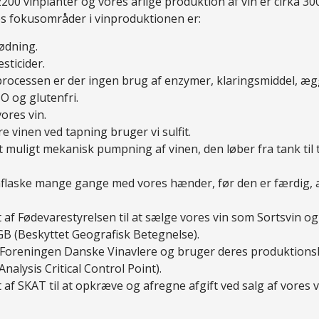
200 vinplanter og vores årlige produktion af vin er cirka 300
res fokusområder i vinproduktionen er:
ødning.
sticider.
ocessen er der ingen brug af enzymer, klaringsmiddel, æ
 og glutenfri.
vores vin.
e vinen ved tapning bruger vi sulfit.
t muligt mekanisk pumpning af vinen, den løber fra tank til 
inflaske mange gange med vores hænder, før den er færdig, 
t af Fødevarestyrelsen til at sælge vores vin som Sortsvin o
B (Beskyttet Geografisk Betegnelse).
 Foreningen Danske Vinavlere og bruger deres produktions
alysis Critical Control Point).
t af SKAT til at opkræve og afregne afgift ved salg af vores 