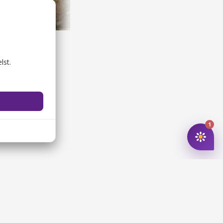
kløften
Gallerie Dragehøj
åder
Gallerier og kunsthaller
lst.
1