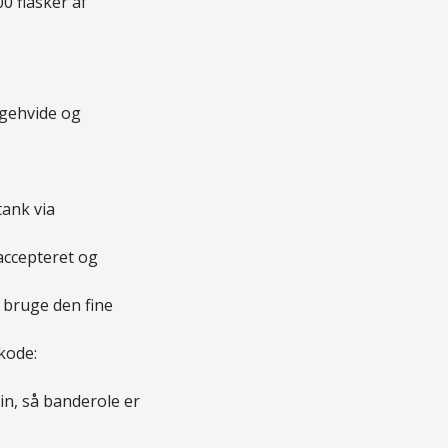
0 flasker af
ggehvide og
tank via
accepteret og
g bruge den fine
kode:
vin, så banderole er