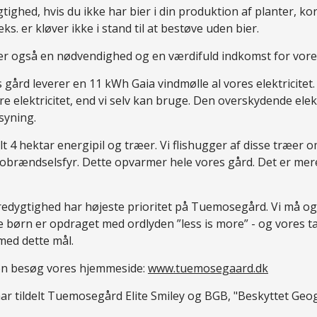
ghed, hvis du ikke har bier i din produktion af planter, korn
eks. er kløver ikke i stand til at bestøve uden bier.
r også en nødvendighed og en værdifuld indkomst for vore
 gård leverer en 11 kWh Gaia vindmølle al vores elektricitet
 elektricitet, end vi selv kan bruge. Den overskydende elektr
syning.
alt 4 hektar energipil og træer. Vi flishugger af disse træer 
biobrændselsfyr. Dette opvarmer hele vores gård. Det er mere
dygtighed har højeste prioritet på Tuemosegård. Vi må og 
ire børn er opdraget med ordlyden ”less is more” - og vores t
ed dette mål.
on besøg vores hjemmeside:
www.tuemosegaard.dk
ar tildelt Tuemosegård Elite Smiley og BGB, "Beskyttet Geog