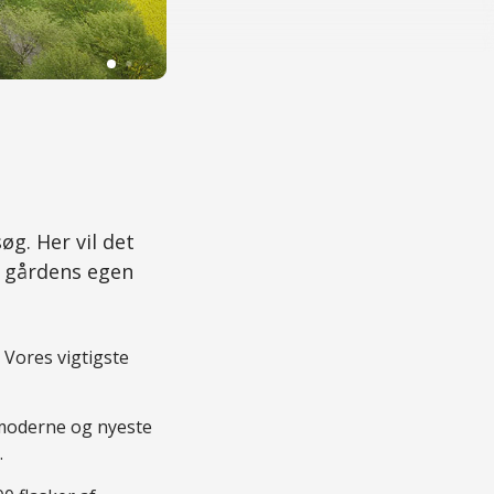
Foto: Tuemosegård
. Her vil det
e gårdens egen
 Vores vigtigste
 moderne og nyeste
.