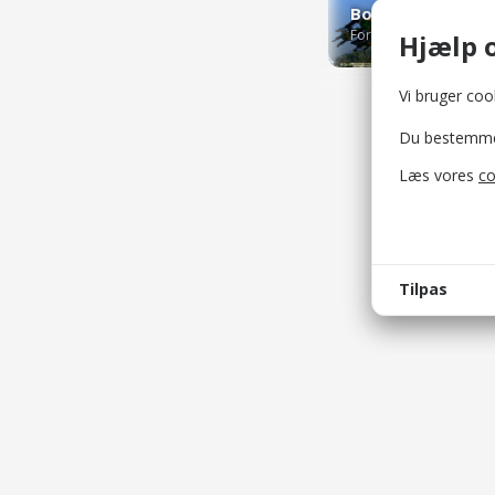
Forlystelses- og temap
Hjælp o
Vi bruger cook
Du bestemmer 
Læs vores
co
Tilpas
bellis_
Bruges t