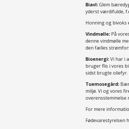
Biavl:
Glem bæredygti
yderst værdifulde, f.
Honning og bivoks e
Vindmølle:
På vores
denne vindmølle mere
den fælles strømfor
Bioenergi:
Vi har i 
bruger flis i vores 
sidst brugte oliefyr.
Tuemosegård:
Bære
miljø. Vi og vores f
overensstemmelse m
For mere informati
Fødevarestyrelsen h