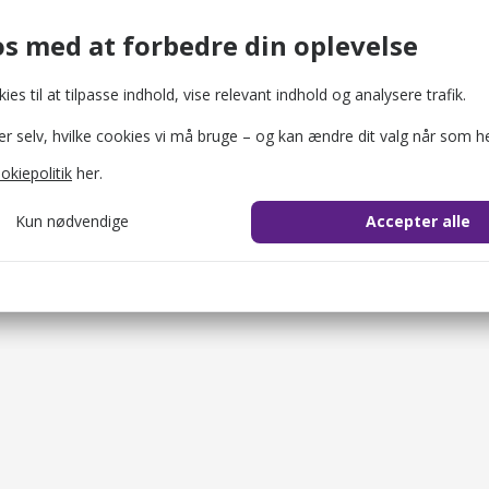
BonBon-Land – forlystelsespark for hele familien
Havens Kunst
Svenske
arker
Shopping
Naturomr
s med at forbedre din oplevelse
ies til at tilpasse indhold, vise relevant indhold og analysere trafik.
selv, hvilke cookies vi må bruge – og kan ændre dit valg når som he
okiepolitik
her.
Kun nødvendige
Accepter alle
cookie_consent
1 år
il at gemme brugerens cookie-samtykke.