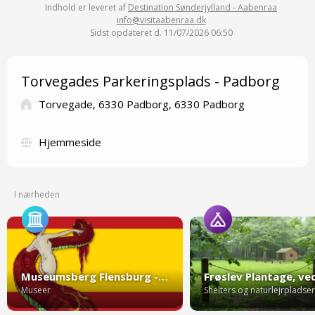
Indhold er leveret af
Destination Sønderjylland - Aabenraa
info@visitaabenraa.dk
Sidst opdateret d. 11/07/2026 06:50
Torvegades Parkeringsplads - Padborg
Torvegade, 6330 Padborg, 6330 Padborg
Hjemmeside
I nærheden
Museumsberg Flensburg - Tyskland
Museer
Shelters og naturlejrpladser