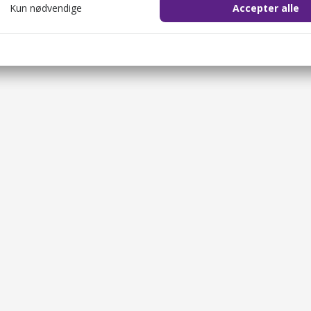
Kun nødvendige
Accepter alle
cookie_consent
1 år
il at gemme brugerens cookie-samtykke.
ession
2 timer
il at identificere brugerens browsersession.
Sælg gavekort
OKEN
2 timer
Restauranter
il at sikre både brugeren og websitet mod cross-site request forgery-
Overnatningsste
1 dag
Oplevelsesværte
re bot management cookie.
Beregn besparel