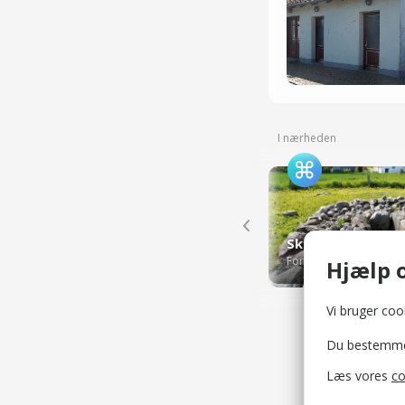
I nærheden
Skelde Gravhøj
Fortidsminder og ruine
Hjælp o
Vi bruger cook
Du bestemmer 
Læs vores
co