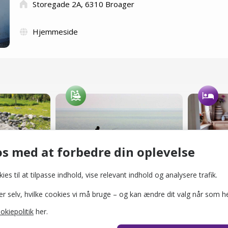
Storegade 2A, 6310 Broager
Hjemmeside
Busholm Vej
Bed and
r
Lystfiskeri
Bed & Bre
s med at forbedre din oplevelse
ies til at tilpasse indhold, vise relevant indhold og analysere trafik.
selv, hvilke cookies vi må bruge – og kan ændre dit valg når som he
okiepolitik
her.