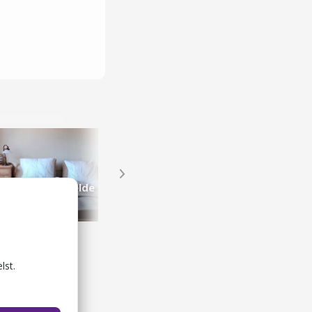
 Breakfast Skelde
Domaine Nyballe
akfast
Lokale smagsoplevelser
lst.