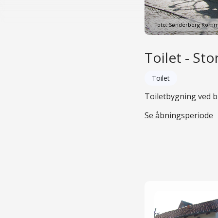
Foto: Sønderborg Kom
Toilet - St
Toilet
Toiletbygning ved 
Se åbningsperiode