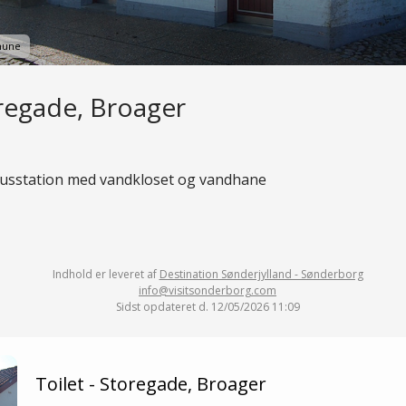
mune
oregade, Broager
busstation med vandkloset og vandhane
Indhold er leveret af
Destination Sønderjylland - Sønderborg
info@visitsonderborg.com
Sidst opdateret d. 12/05/2026 11:09
Toilet - Storegade, Broager