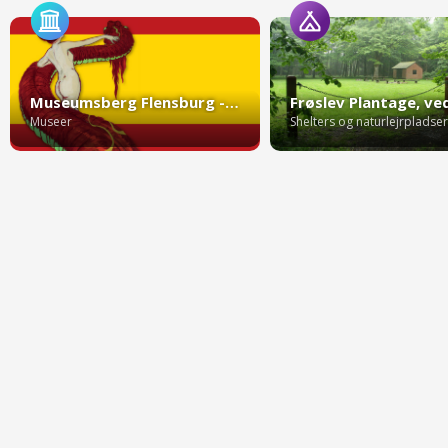
Museumsberg Flensburg - Tyskland
Museer
Shelters og naturlejrpladser