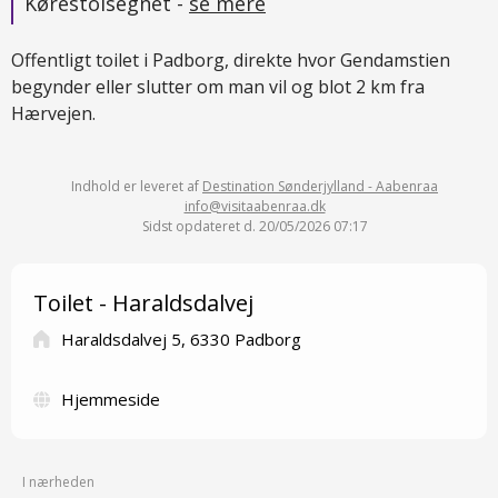
Kørestolsegnet -
se mere
Offentligt toilet i Padborg, direkte hvor Gendamstien
begynder eller slutter om man vil og blot 2 km fra
Hærvejen.
Indhold er leveret af
Destination Sønderjylland - Aabenraa
info@visitaabenraa.dk
Sidst opdateret d. 20/05/2026 07:17
Toilet - Haraldsdalvej
Haraldsdalvej 5, 6330 Padborg
Hjemmeside
I nærheden