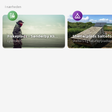
I nærheden
Fiskeplads - Sønderby Klint/Aa Strand
Lystfiskeri
Shelters og naturlejrpladser