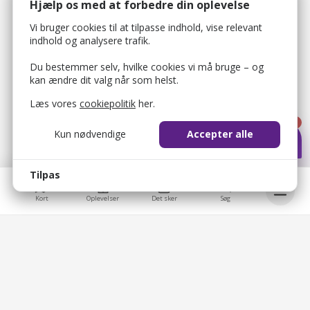
Hjælp os med at forbedre din oplevelse
Vi bruger cookies til at tilpasse indhold, vise relevant
indhold og analysere trafik.
Du bestemmer selv, hvilke cookies vi må bruge – og
kan ændre dit valg når som helst.
Læs vores
cookiepolitik
her.
1
Kun nødvendige
Accepter alle
Tilpas
Kort
Oplevelser
Det sker
Søg
bellis_cookie_consent
1 år
Bruges til at gemme brugerens cookie-samtykke.
Bellis © 2026