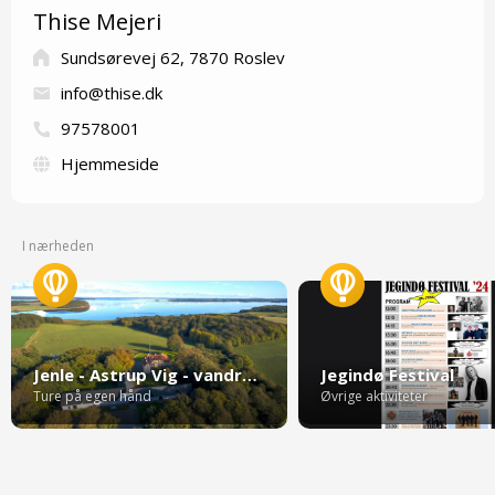
Thise Mejeri
Sundsørevej 62, 7870 Roslev
info@thise.dk
97578001
Hjemmeside
I nærheden
Jenle - Astrup Vig - vandrerute
Jegindø Festival
Ture på egen hånd
Øvrige aktiviteter