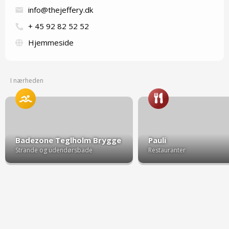
info@thejeffery.dk
+ 45 92 82 52 52
Hjemmeside
I nærheden
Badezone Teglholm Brygge
Pauli
Strande og udendørsbade
Restauranter