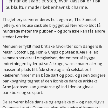
Her har de skabt et sted, hvor klassisk britisk
pubkultur møder københavnsk charme.
The Jeffery serverer deres helt egen øl, The Samuel
Jeffery, en house cask ale brygget på Nørrebro blot få
hundrede meter fra pubben – og som ikke kan fås andre
steder i verden.
Menuen er fyldt med britiske favoritter som Bangers &
Mash, Scotch Egg, Fish & Chips og Steak & Ale Pie, alt
sammen serveret i omgivelser, der emmer af hygge.
Indretningen byder på små kroge, varme materialer og
masser af plads til både store og små selskaber. I
kælderen finder man både dart og pool, og i den tidligere
bankbygning tegnet af den ikoniske danske arkitekt
Arne Jacobsen kan gæsterne gå ind i den originale
bankboks og se sport.
De serverer både danske og engelske øl – og naturligvis
Guinness i ægte Guinness‑glas. Alle andre øl kommer i