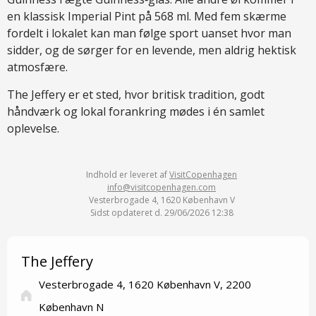
en klassisk Imperial Pint på 568 ml. Med fem skærme
fordelt i lokalet kan man følge sport uanset hvor man
sidder, og de sørger for en levende, men aldrig hektisk
atmosfære.
The Jeffery er et sted, hvor britisk tradition, godt
håndværk og lokal forankring mødes i én samlet
oplevelse.
Indhold er leveret af
VisitCopenhagen
info@visitcopenhagen.com
Vesterbrogade 4, 1620 København V
Sidst opdateret d. 29/06/2026 12:38
The Jeffery
Vesterbrogade 4, 1620 København V, 2200
København N