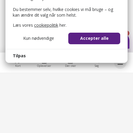
Du bestemmer selv, hvilke cookies vi må bruge – og
kan ændre dit valg når som helst.
Læs vores
cookiepolitik
her.
1
Kun nødvendige
Accepter alle
Tilpas
Kort
Oplevelser
Det sker
Søg
bellis_cookie_consent
1 år
Bruges til at gemme brugerens cookie-samtykke.
Bellis © 2026
bellis_session
2 timer
Bellis ApS
Bruges til at identificere brugerens browsersession.
Overblik
Brobygårdvej 17
5230 Odense M