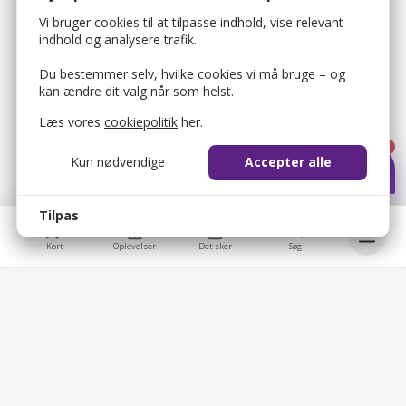
Vi bruger cookies til at tilpasse indhold, vise relevant
indhold og analysere trafik.
Du bestemmer selv, hvilke cookies vi må bruge – og
kan ændre dit valg når som helst.
Læs vores
cookiepolitik
her.
1
Kun nødvendige
Accepter alle
Tilpas
Kort
Oplevelser
Det sker
Søg
bellis_cookie_consent
1 år
Bruges til at gemme brugerens cookie-samtykke.
Bellis © 2026
bellis_session
2 timer