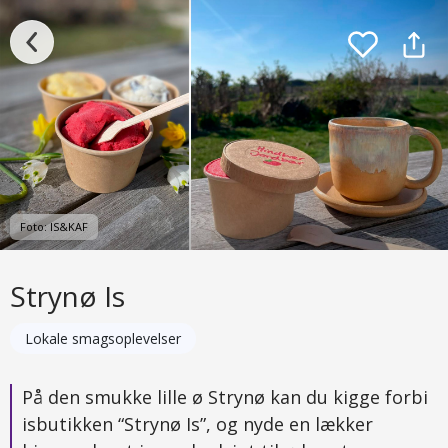
Foto: IS&KAF
Strynø Is
Lokale smagsoplevelser
På den smukke lille ø Strynø kan du kigge forbi
isbutikken “Strynø Is”, og nyde en lækker