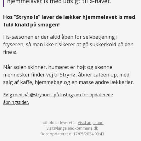
hjemmelavet is med udsigt til ø-havet.
Hos “Strynø Is” laver de lækker hjemmelavet is med
fuld knald på smagen!
I is-sæsonen er der altid åben for selvbetjening i
fryseren, så man ikke risikerer at gå sukkerkold på den
fine ø.
Når solen skinner, humøret er højt og skønne
mennesker finder vej til Strynø, åbner caféen op, med
salg af kaffe, hjemmebag og en masse andre lækkerier.
Følg med på @strynoeis på Instagram for opdaterede
åbningstider.
Indhold er leveret af
VisitLangeland
visit@langelandkommune.dk
Sidst opdateret d. 17/05/2024 09:43