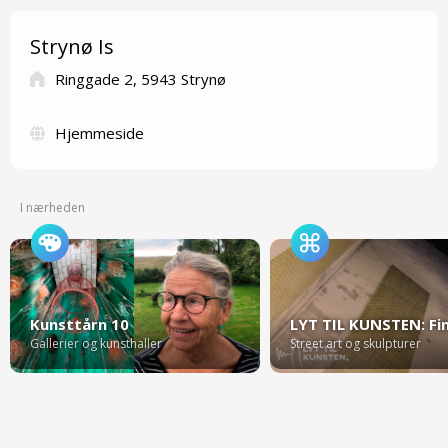
Strynø Is
Ringgade 2, 5943 Strynø
Hjemmeside
I nærheden
Kunsttårn 10
Gallerier og kunsthaller
Street art og skulpturer