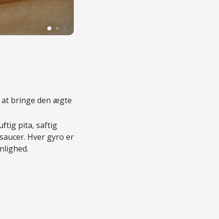
© Strangas Gyros | Foto: VisitCopenhagen
 at bringe den ægte
tig pita, saftig
 saucer. Hver gyro er
nlighed.