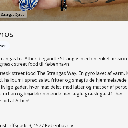
: Strangas Gyros
yros
ser
trangas fra Athen begyndte Strangas med én enkel mission:
græsk street food til København.
æsk street food The Strangas Way. En gyro lavet af varm, luf
ød, halloumi, sprød salat, fritter og smagfulde hjemmelavede
 livlige gader, hvor mad deles med latter og masser af perso
m, urban og imødekommende med ægte græsk gæstfrihed.
 bid af Athen!
ernstorffsgade 3, 1577 København V