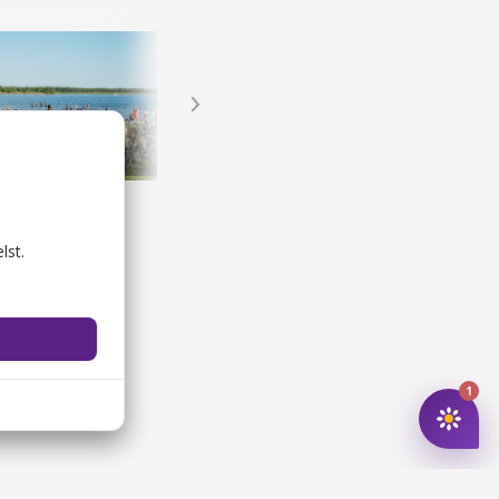
rken strand
Restauranter på AC Hotel Bella Sky Copenhagen
og udendørsbade
Restauranter
lst.
1