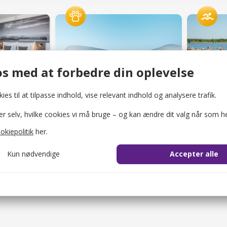
Best Western Plus Park Globetrotter Copenhagen Airport
Den Blå Planet, Danmarks Akvarium
Valbypa
Zoo og dyreparker
Strande 
s med at forbedre din oplevelse
ies til at tilpasse indhold, vise relevant indhold og analysere trafik.
selv, hvilke cookies vi må bruge – og kan ændre dit valg når som he
okiepolitik
her.
Kun nødvendige
Accepter alle