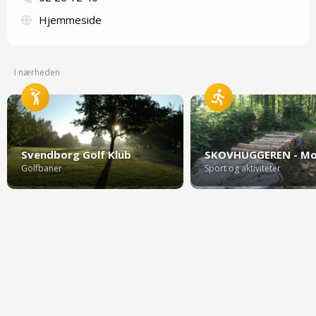
Hjemmeside
I nærheden
Svendborg Golf Klub
Golfbaner
Sport og aktiviteter