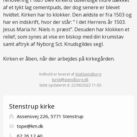
renovering i 1887 blev kirkens udvendige mure dækket
af et tykt lag cementpuds, der dog senere er blevet
hvidtet. Kirken har to klokker. Den ældste er fra 1503 og
har en indskrift, hvor der står: ” I det Herrens år 1503.
Jesus Maria hr. Niels n. præst”. Desuden har klokken et
relief, som synes at vise en biskop med din krumstav
samt aftryk af Nyborg Sct. Knudsgildes segl.
Kirken er åben, når der arbejdes på kirkegården.
Indhold er leveret af
VisitSvendborg
turist@svendborg.dk
Sidst opdateret d. 22/06/2022 11:03
Stenstrup kirke
Assensvej 226, 5771 Stenstrup
tope@km.dk
62 26 12 40