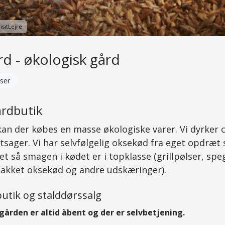
isitLejre
d - økologisk gård
ser
årdbutik
kan der købes en masse økologiske varer. Vi dyrker 
tsager. Vi har selvfølgelig oksekød fra eget opdræt 
 så smagen i kødet er i topklasse (grillpølser, spe
hakket oksekød og andre udskæringer).
utik og stalddørssalg
gården er altid åbent og der er selvbetjening.