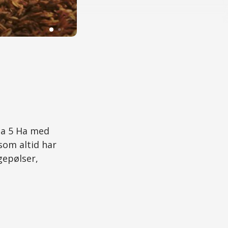
© Stensbølgård | Foto: VisitLejre
ca 5 Ha med
som altid har
gepølser,