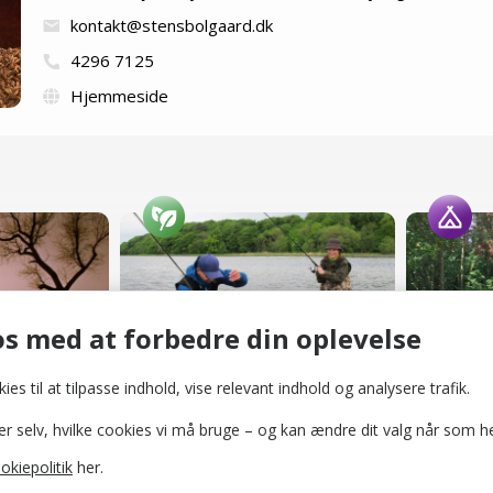
kontakt@stensbolgaard.dk
4296 7125
Hjemmeside
Ryegaard og Trudsholm Godser
Fiskeri ved Munkholmbroen
Lyndby 
Naturområder
Shelters o
s med at forbedre din oplevelse
ies til at tilpasse indhold, vise relevant indhold og analysere trafik.
selv, hvilke cookies vi må bruge – og kan ændre dit valg når som he
okiepolitik
her.