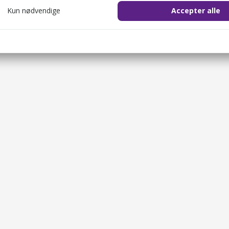
Kun nødvendige
Accepter alle
cookie_consent
1 år
il at gemme brugerens cookie-samtykke.
ession
2 timer
il at identificere brugerens browsersession.
Sælg gavekort
OKEN
2 timer
Restauranter
il at sikre både brugeren og websitet mod cross-site request forgery-
Overnatningsste
1 dag
Oplevelsesværte
re bot management cookie.
Beregn besparel