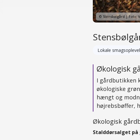
© Stensbølgård | Foto: V
Stensbølgår
Lokale smagsoplevel
Økologisk g
I gårdbutikken 
økologiske grøn
hængt og modnet
højrebsbøffer, 
Økologisk gårdb
Stalddørsalget på 