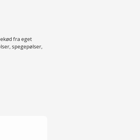
sekød fra eget
lser, spegepølser,