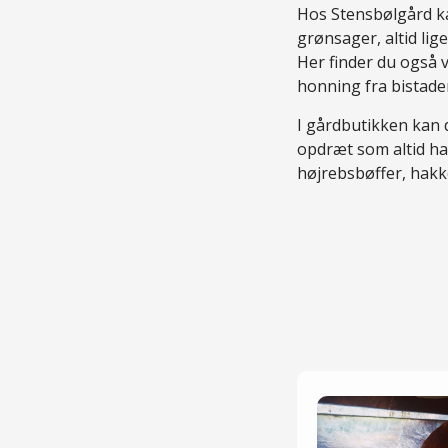
Hos Stensbølgård ka
grønsager, altid lig
Her finder du også
honning fra bistade
I gårdbutikken kan 
opdræt som altid ha
højrebsbøffer, hak