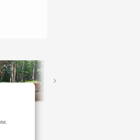
shelterplads
Eriksholm
g naturlejrpladser
Slotte og herregårde
lst.