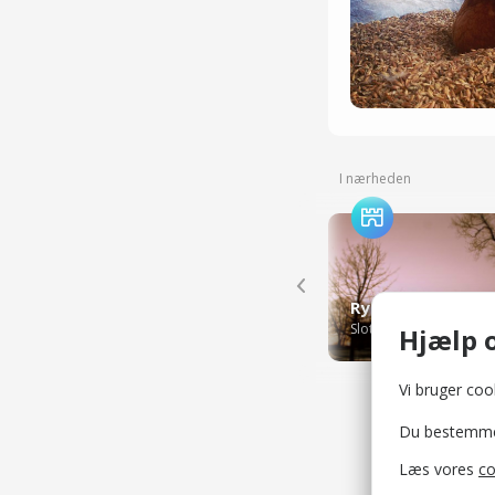
I nærheden
Slotte og herregårde
Hjælp o
Vi bruger cook
Du bestemmer 
Læs vores
co