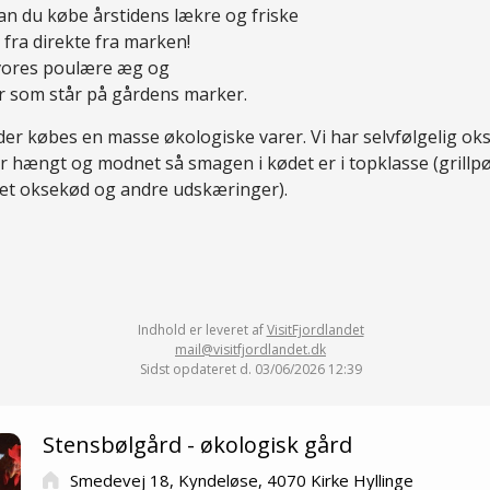
n du købe årstidens lækre og friske
e fra direkte fra marken!
 vores poulære æg og
r som står på gårdens marker.
der købes en masse økologiske varer. Vi har selvfølgelig ok
r hængt og modnet så smagen i kødet er i topklasse (grillpø
ket oksekød og andre udskæringer).
Indhold er leveret af
VisitFjordlandet
mail@visitfjordlandet.dk
Sidst opdateret d. 03/06/2026 12:39
Stensbølgård - økologisk gård
Smedevej 18, Kyndeløse, 4070 Kirke Hyllinge