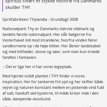
spiritus tilført et stykke historie fra Danmarks
skulder THY.
Spritfabrikken Thylandia - Grundlagt 2008
Nationalpark Thy er Danmarks største vildmark og
landets første nationalpark. Her slår bølgerne fra
Vesterhavet ind mod strandene, hvorfra vinden fører
sandkornene op i de høje klitter. Her åbner landskabet
sig med klitheder, skove og søer, som man kun troede
fandtes i fantasien.
– Det er lige her vi har vores legeplads.
Med hjertet solidt plantet i THY finder vi vores
inspiration. Her for tankerne frit spil og her skifter både
vejret og naturen konstant mellem en piskende vind fuld
af salt, havduft ved kysterne, til milde briser inde i den
våde, dampende skovbund.