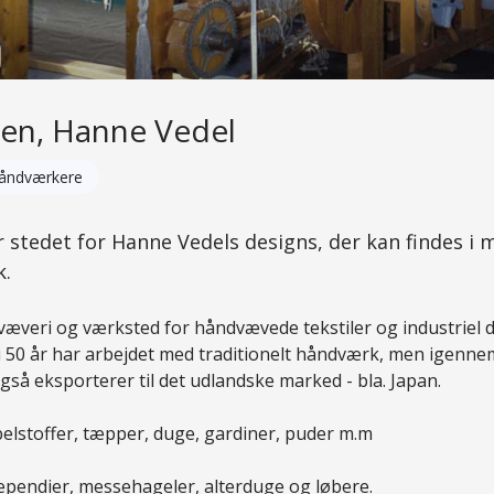
en, Hanne Vedel
håndværkere
 stedet for Hanne Vedels designs, der kan findes i 
k.
væveri og værksted for håndvævede tekstiler og industriel 
i 50 år har arbejdet med traditionelt håndværk, men igenn
så eksporterer til det udlandske marked - bla. Japan.
lstoffer, tæpper, duge, gardiner, puder m.m
pendier, messehageler, alterduge og løbere.