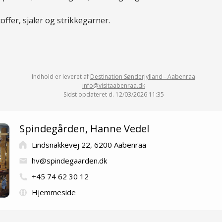
offer, sjaler og strikkegarner.
Indhold er leveret af
Destination Sønderjylland - Aabenraa
info@visitaabenraa.dk
Sidst opdateret d. 12/03/2026 11:35
Spindegården, Hanne Vedel
Lindsnakkevej 22, 6200 Aabenraa
hv@spindegaarden.dk
+45 74 62 30 12
Hjemmeside