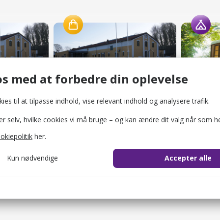
offs Café
Krusmølle
Krusmøl
Shopping
Campingp
s med at forbedre din oplevelse
ies til at tilpasse indhold, vise relevant indhold og analysere trafik.
selv, hvilke cookies vi må bruge – og kan ændre dit valg når som he
okiepolitik
her.
Kun nødvendige
Accepter alle