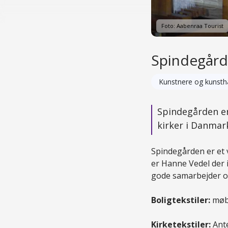
Foto: Aabenraa Tourist
Spindegård
Kunstnere og kunst
Spindegården er
kirker i Danmar
Spindegården er et 
er Hanne Vedel der 
gode samarbejder og
Boligtekstiler:
møbe
Kirketekstiler:
Ante