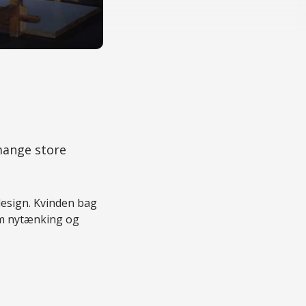
mange store
design. Kvinden bag
em nytænking og