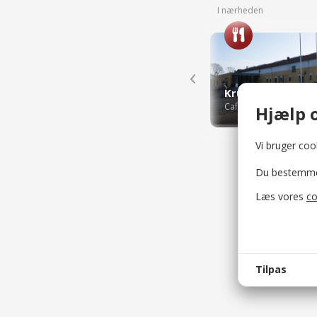
I nærheden
Krusmølle - Fru L
Caféer
Hjælp o
Vi bruger cook
Du bestemmer 
Læs vores
co
Tilpas