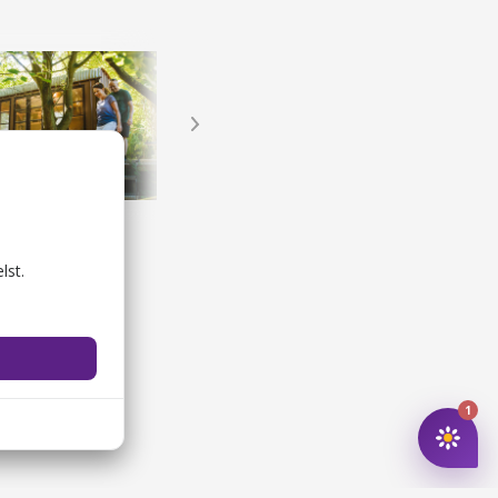
le Glamping
Årup Skov - Karpedam
ladser
Lystfiskeri
lst.
1