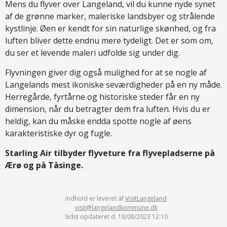
Mens du flyver over Langeland, vil du kunne nyde synet
af de grønne marker, maleriske landsbyer og strålende
kystlinje. Øen er kendt for sin naturlige skønhed, og fra
luften bliver dette endnu mere tydeligt. Det er som om,
du ser et levende maleri udfolde sig under dig.
Flyvningen giver dig også mulighed for at se nogle af
Langelands mest ikoniske seværdigheder på en ny måde.
Herregårde, fyrtårne og historiske steder får en ny
dimension, når du betragter dem fra luften. Hvis du er
heldig, kan du måske endda spotte nogle af øens
karakteristiske dyr og fugle.
Starling Air tilbyder flyveture fra flyvepladserne på
Ærø og på Tåsinge.
Indhold er leveret af
VisitLangeland
visit@langelandkommune.dk
Sidst opdateret d. 18/08/2023 12:10