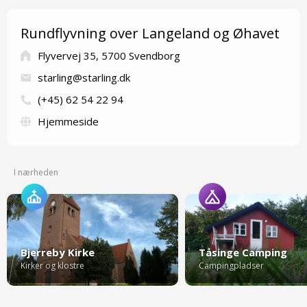
Rundflyvning over Langeland og Øhavet
Flyvervej 35, 5700 Svendborg
starling@starling.dk
(+45) 62 54 22 94
Hjemmeside
I nærheden
Bjerreby Kirke
Tåsinge Camping
Kirker og klostre
Campingpladser