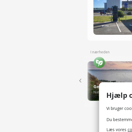
I nærheden
Naturområder
Hjælp o
Vi bruger cook
Du bestemmer 
Læs vores
co