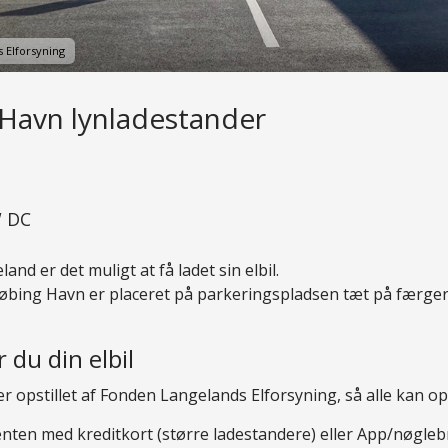
 Elforsyning
Havn lynladestander
W DC
nd er det muligt at få ladet sin elbil.
bing Havn er placeret på parkeringspladsen tæt på færger
 du din elbil
r opstillet af Fonden Langelands Elforsyning, så alle kan op
nten med kreditkort (større ladestandere) eller App/nøglebr