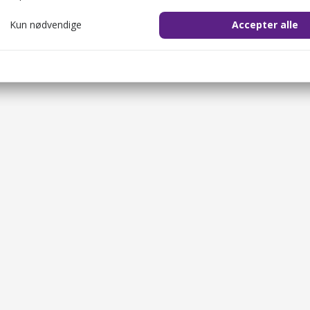
Kun nødvendige
Accepter alle
cookie_consent
1 år
il at gemme brugerens cookie-samtykke.
ession
2 timer
il at identificere brugerens browsersession.
Sælg gavekort
OKEN
2 timer
Restauranter
il at sikre både brugeren og websitet mod cross-site request forgery-
Overnatningsste
1 dag
Oplevelsesværte
re bot management cookie.