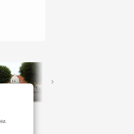
o Gods
Alain R. de Schütter von Klingenberg - multikunstner
herregårde
Kunstnere og kunsthåndværkere
lst.