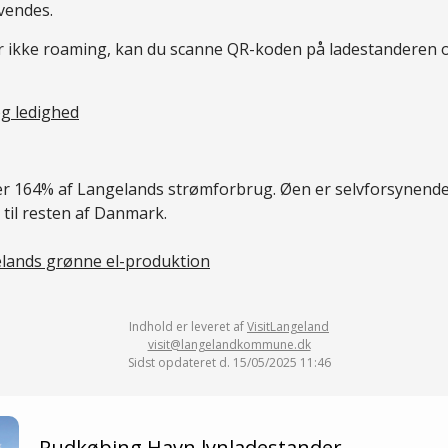
vendes.
r ikke roaming, kan du scanne QR-koden på ladestanderen 
og ledighed
 164% af Langelands strømforbrug. Øen er selvforsynende,
 til resten af Danmark.
lands grønne el-produktion
Indhold er leveret af
VisitLangeland
visit@langelandkommune.dk
Sidst opdateret d. 15/05/2025 11:46
Rudkøbing Havn lynladestander