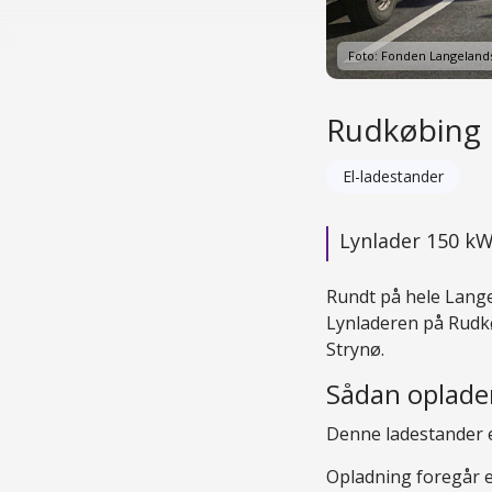
Foto: Fonden Langelands
Rudkøbing 
El-ladestander
Lynlader 150 k
Rundt på hele Langela
Lynladeren på Rudkø
Strynø.
Sådan oplader
Denne ladestander e
Opladning foregår e