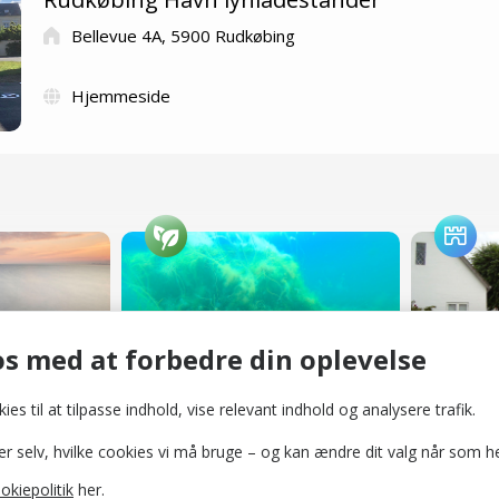
Bellevue 4A, 5900 Rudkøbing
Hjemmeside
Geopark: Lindelse Nor & Henninge Nor
Geopark: Lindelse Nor og Strynø Bassinet
Skovsb
Naturområder
Slotte og 
s med at forbedre din oplevelse
ies til at tilpasse indhold, vise relevant indhold og analysere trafik.
selv, hvilke cookies vi må bruge – og kan ændre dit valg når som he
okiepolitik
her.