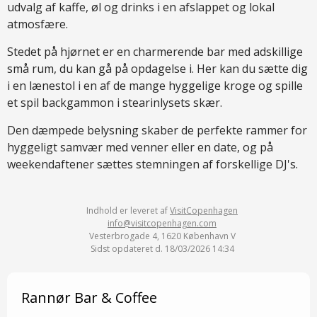
udvalg af kaffe, øl og drinks i en afslappet og lokal
atmosfære.
Stedet på hjørnet er en charmerende bar med adskillige
små rum, du kan gå på opdagelse i. Her kan du sætte dig
i en lænestol i en af de mange hyggelige kroge og spille
et spil backgammon i stearinlysets skær.
Den dæmpede belysning skaber de perfekte rammer for
hyggeligt samvær med venner eller en date, og på
weekendaftener sættes stemningen af forskellige DJ's.
Indhold er leveret af
VisitCopenhagen
info@visitcopenhagen.com
Vesterbrogade 4, 1620 København V
Sidst opdateret d. 18/03/2026 14:34
Rannør Bar & Coffee