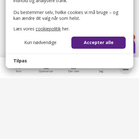
indhold og analysere trafik.
Du bestemmer selv, hvilke cookies vi må bruge – og
kan ændre dit valg når som helst.
Læs vores
cookiepolitik
her.
1
Kun nødvendige
Accepter alle
Tilpas
Kort
Oplevelser
Det sker
Søg
bellis_cookie_consent
1 år
Bruges til at gemme brugerens cookie-samtykke.
Bellis © 2026
bellis_session
2 timer
Bellis ApS
Bruges til at identificere brugerens browsersession.
Overblik
Brobygårdvej 17