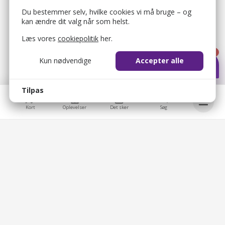
Du bestemmer selv, hvilke cookies vi må bruge – og
kan ændre dit valg når som helst.
Læs vores
cookiepolitik
her.
1
Kun nødvendige
Accepter alle
Tilpas
Kort
Oplevelser
Det sker
Søg
bellis_cookie_consent
1 år
Bruges til at gemme brugerens cookie-samtykke.
Bellis © 2026
bellis_session
2 timer
Bellis ApS
Bruges til at identificere brugerens browsersession.
Overblik
Brobygårdvej 17
5230 Odense M
XSRF-TOKEN
2 timer