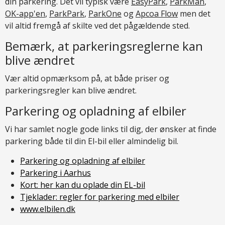
din parkering. Det vil typisk være
EasyPark
,
ParkMan
,
OK-app'en
,
ParkPark
,
ParkOne
og
Apcoa Flow
men det
vil altid fremgå af skilte ved det pågældende sted.
Bemærk, at parkeringsreglerne kan
blive ændret
Vær altid opmærksom på, at både priser og
parkeringsregler kan blive ændret.
Parkering og opladning af elbiler
Vi har samlet nogle gode links til dig, der ønsker at finde
parkering både til din El-bil eller almindelig bil.
Parkering og opladning af elbiler
Parkering i Aarhus
Kort: her kan du oplade din EL-bil
Tjeklader: regler for parkering med elbiler
www.elbilen.dk