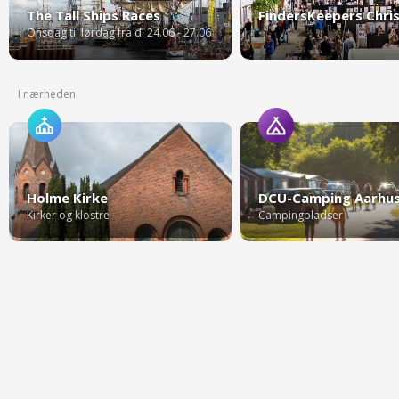
The Tall Ships Races
Onsdag til lørdag fra d. 24.06 - 27.06
I nærheden
Holme Kirke
Kirker og klostre
Campingpladser