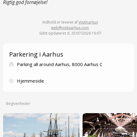
Rigtig god fornøjelse!
Indhold er leveret af
VisitAarhus
web@visitaarhus.com
Sidst opdateret d. 25/07/2026 16:07
Parkering i Aarhus
Parking all around Aarhus, 8000 Aarhus C
Hjemmeside
Begivenheder