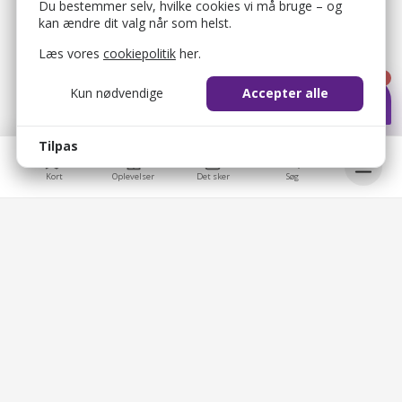
Du bestemmer selv, hvilke cookies vi må bruge – og
kan ændre dit valg når som helst.
Læs vores
cookiepolitik
her.
1
Kun nødvendige
Accepter alle
Tilpas
Kort
Oplevelser
Det sker
Søg
bellis_cookie_consent
1 år
Bruges til at gemme brugerens cookie-samtykke.
Bellis © 2026
bellis_session
2 timer
Bellis ApS
Bruges til at identificere brugerens browsersession.
Overblik
Brobygårdvej 17
5230 Odense M
XSRF-TOKEN
2 timer
CVR: 39330091