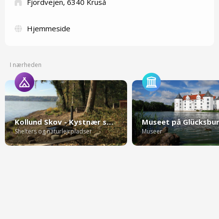
Fjordvejen, 6340 Kruså
Hjemmeside
I nærheden
Kollund Skov - Kystnær shelterplads
Shelters og naturlejrpladser
Museer