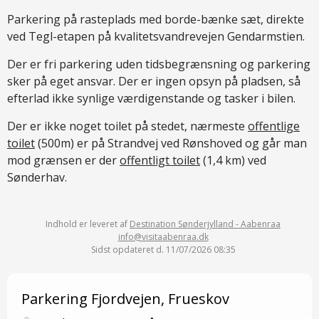
Parkering på rasteplads med borde-bænke sæt, direkte
ved Tegl-etapen på kvalitetsvandrevejen Gendarmstien.
Der er fri parkering uden tidsbegrænsning og parkering
sker på eget ansvar. Der er ingen opsyn på pladsen, så
efterlad ikke synlige værdigenstande og tasker i bilen.
Der er ikke noget toilet på stedet, nærmeste
offentlige
toilet
(500m) er på Strandvej ved Rønshoved og går man
mod grænsen er der
offentligt toilet
(1,4 km) ved
Sønderhav.
Indhold er leveret af
Destination Sønderjylland - Aabenraa
info@visitaabenraa.dk
Sidst opdateret d. 11/07/2026 08:35
Parkering Fjordvejen, Frueskov