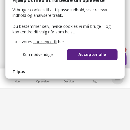
Hjælp os med at forbedre din oplevelse
Vi bruger cookies til at tilpasse indhold, vise relevant
indhold og analysere trafik.
Du bestemmer selv, hvilke cookies vi må bruge – og
kan ændre dit valg når som helst.
Læs vores
cookiepolitik
her.
1
Kun nødvendige
Accepter alle
Tilpas
Kort
Oplevelser
Det sker
Søg
bellis_cookie_consent
1 år
Bruges til at gemme brugerens cookie-samtykke.
Bellis © 2026