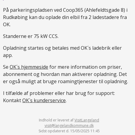
På parkeringspladsen ved Coop365 (Ahlefeldtsgade 8) i
Rudkøbing kan du oplade din elbil fra 2 ladestadere fra
OK.
Standerne er 75 kW CCS.
Opladning startes og betales med OK´s ladebrik eller
app.
Se
OK´s hjemmeside
for mere information om priser,
abonnement og hvordan man aktiverer opladning. Det
er også muligt at bruge roamingtjenester til opladning.
I tilfælde af problemer eller har brug for support:
Kontakt
OK´s kunderservice
.
Indhold er leveret af
VisitLangeland
visit@langelandkommune.dk
Sidst opdateret d. 15/05/2025 11:45