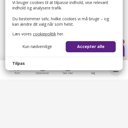
Vi bruger cookies til at tilpasse indhold, vise relevant
indhold og analysere trafik.
Du bestemmer selv, hvilke cookies vi må bruge – og
kan ændre dit valg når som helst.
Læs vores
cookiepolitik
her.
1
Kun nødvendige
Accepter alle
Tilpas
Kort
Oplevelser
Det sker
Søg
bellis_cookie_consent
1 år
Bruges til at gemme brugerens cookie-samtykke.
Bellis © 2026
bellis_session
2 timer
Bellis ApS