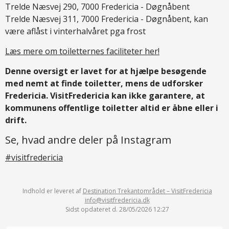
Trelde Næsvej 290, 7000 Fredericia - Døgnåbent
Trelde Næsvej 311, 7000 Fredericia - Døgnåbent, kan
være aflåst i vinterhalvåret pga frost
Læs mere om toiletternes faciliteter her!
Denne oversigt er lavet for at hjælpe besøgende
med nemt at finde toiletter, mens de udforsker
Fredericia. VisitFredericia kan ikke garantere, at
kommunens offentlige toiletter altid er åbne eller i
drift.
Se, hvad andre deler på Instagram
#visitfredericia
Indhold er leveret af
Destination Trekantområdet – VisitFredericia
info@visitfredericia.dk
Sidst opdateret d. 28/05/2026 12:27