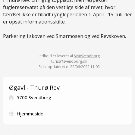
i Thurø Rev. En rigtig topplads, men respekter
fuglereservatet på den vestlige side af revet, hvor
færdsel ikke er tilladt i yngleperioden 1. April - 15. Juli. der
er opsat informationsskilte.
Parkering i skoven ved Smørmosen og ved Revskoven.
Indhold er leveret af
VisitSvendborg
turist@svendborg.dk
Sidst opdateret d. 22/06/2022 11:03
Øgavl - Thurø Rev
5700 Svendborg
Hjemmeside