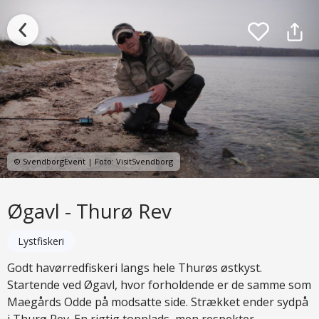
© SvendborgEvent | Foto: VisitSvendborg
Øgavl - Thurø Rev
Lystfiskeri
Godt havørredfiskeri langs hele Thurøs østkyst.
Startende ved Øgavl, hvor forholdende er de samme som
Maegårds Odde på modsatte side. Strækket ender sydpå