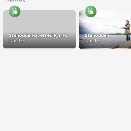
I nærheden
Stenodde Havørred Fyn Hotspot nr. 39
Stenodden
Lystfiskeri
Lystfiskeri