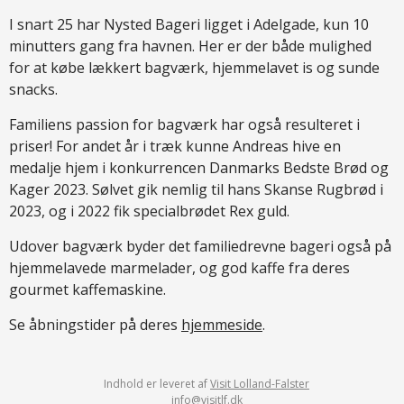
I snart 25 har Nysted Bageri ligget i Adelgade, kun 10
minutters gang fra havnen. Her er der både mulighed
for at købe lækkert bagværk, hjemmelavet is og sunde
snacks.
Familiens passion for bagværk har også resulteret i
priser! For andet år i træk kunne Andreas hive en
medalje hjem i konkurrencen Danmarks Bedste Brød og
Kager 2023. Sølvet gik nemlig til hans Skanse Rugbrød i
2023, og i 2022 fik specialbrødet Rex guld.
Udover bagværk byder det familiedrevne bageri også på
hjemmelavede marmelader, og god kaffe fra deres
gourmet kaffemaskine.
Se åbningstider på deres
hjemmeside
.
Indhold er leveret af
Visit Lolland-Falster
info@visitlf.dk