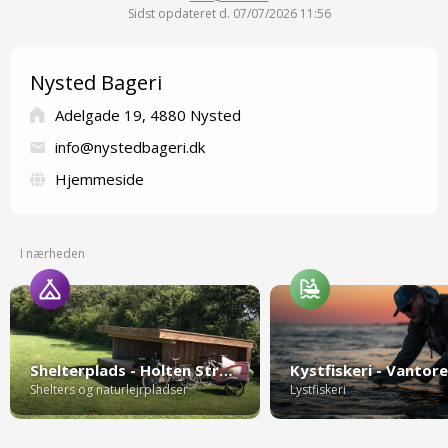
Sidst opdateret d. 07/07/2026 11:56
Nysted Bageri
Adelgade 19, 4880 Nysted
info@nystedbageri.dk
Hjemmeside
I nærheden
Shelterplads - Holten Strand
Shelters og naturlejrpladser
Lystfiskeri