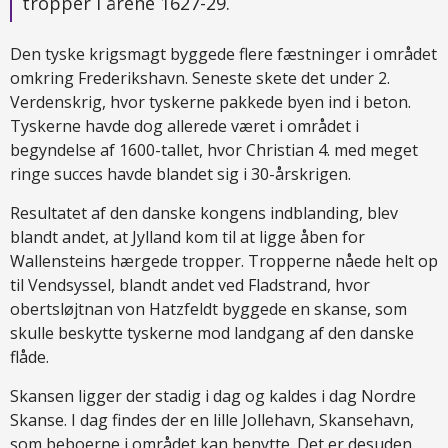
tropper i årene 1627-29.
Den tyske krigsmagt byggede flere fæstninger i området
omkring Frederikshavn. Seneste skete det under 2.
Verdenskrig, hvor tyskerne pakkede byen ind i beton.
Tyskerne havde dog allerede været i området i
begyndelse af 1600-tallet, hvor Christian 4. med meget
ringe succes havde blandet sig i 30-årskrigen.
Resultatet af den danske kongens indblanding, blev
blandt andet, at Jylland kom til at ligge åben for
Wallensteins hærgede tropper. Tropperne nåede helt op
til Vendsyssel, blandt andet ved Fladstrand, hvor
obertsløjtnan von Hatzfeldt byggede en skanse, som
skulle beskytte tyskerne mod landgang af den danske
flåde.
Skansen ligger der stadig i dag og kaldes i dag Nordre
Skanse. I dag findes der en lille Jollehavn, Skansehavn,
som beboerne i området kan benytte. Det er desuden