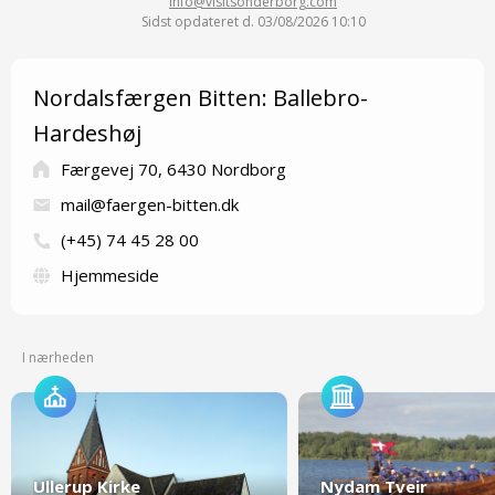
info@visitsonderborg.com
Sidst opdateret d. 03/08/2026 10:10
Nordalsfærgen Bitten: Ballebro-
Hardeshøj
Færgevej 70, 6430 Nordborg
mail@faergen-bitten.dk
(+45) 74 45 28 00
Hjemmeside
I nærheden
Ullerup Kirke
Nydam Tveir