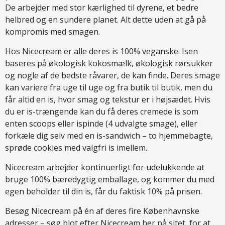
De arbejder med stor kærlighed til dyrene, et bedre
helbred og en sundere planet. Alt dette uden at gå på
kompromis med smagen.
Hos Nicecream er alle deres is 100% veganske. Isen
baseres på økologisk kokosmælk, økologisk rørsukker
og nogle af de bedste råvarer, de kan finde. Deres smage
kan variere fra uge til uge og fra butik til butik, men du
får altid en is, hvor smag og tekstur er i højsædet. Hvis
du er is-trængende kan du få deres cremede is som
enten scoops eller ispinde (4 udvalgte smage), eller
forkæle dig selv med en is-sandwich – to hjemmebagte,
sprøde cookies med valgfri is imellem.
Nicecream arbejder kontinuerligt for udelukkende at
bruge 100% bæredygtig emballage, og kommer du med
egen beholder til din is, får du faktisk 10% på prisen.
Besøg Nicecream på én af deres fire Københavnske
adresser – søg blot efter Nicecream her på sitet, for at