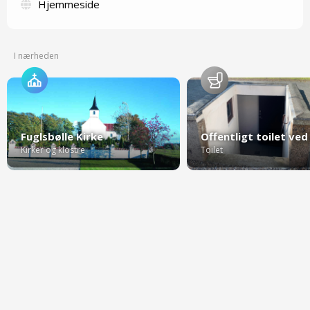
Hjemmeside
I nærheden
Fuglsbølle Kirke
Kirker og klostre
Toilet