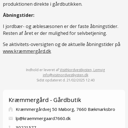
produktionen direkte i gårdbutikken.
Åbningstider:
I jordbær- og æblesæsonen er der faste åbningstider.
Resten af året er der mulighed for selvbetjening.
Se aktivitets-oversigten og de aktuelle åbningstider på
www.kræmmergård.dk
Indhold er leveret af
VisitNordvestkysten, Lemvig
info@visitnordvestkysten.dk
Sidst opdateret d. 21/02/2025 12:40
Kræmmergård - Gårdbutik
Kræmmergårdvej 50 Møborg, 7660 Bækmarksbro
lp@kraemmergaard7660.dk
30221577