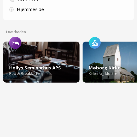
Hjemmeside
I nærheden
Hollys Seminarhus APS
Møborg Kirke
Bed & Breakfast
Kirker og klostre