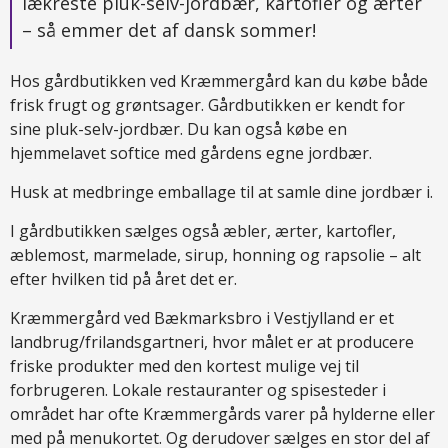
lækreste pluk-selv-jordbær, kartofler og ærter
– så emmer det af dansk sommer!
Hos gårdbutikken ved Kræmmergård kan du købe både
frisk frugt og grøntsager. Gårdbutikken er kendt for
sine pluk-selv-jordbær. Du kan også købe en
hjemmelavet softice med gårdens egne jordbær.
Husk at medbringe emballage til at samle dine jordbær i.
I gårdbutikken sælges også æbler, ærter, kartofler,
æblemost, marmelade, sirup, honning og rapsolie – alt
efter hvilken tid på året det er.
Kræmmergård ved Bækmarksbro i Vestjylland er et
landbrug/frilandsgartneri, hvor målet er at producere
friske produkter med den kortest mulige vej til
forbrugeren. Lokale restauranter og spisesteder i
området har ofte Kræmmergårds varer på hylderne eller
med på menukortet. Og derudover sælges en stor del af