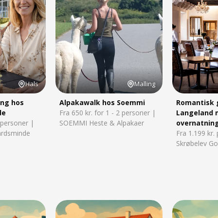
Hals
Malling
ng hos
Alpakawalk hos Soemmi
Romantisk 
de
Fra 650 kr. for 1 - 2 personer |
Langeland 
2 personer |
SOEMMI Heste & Alpakaer
overnatnin
ardsminde
Fra 1.199 kr.
Skrøbelev G