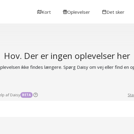
Kort
Oplevelser
Det sker
Hov. Der er ingen oplevelser her
 oplevelsen ikke findes længere. Spørg Daisy om vej eller find en 
ælp af Daisy
Sta
BETA