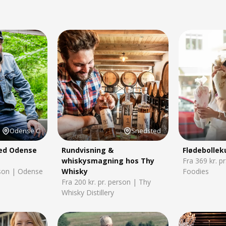
Odense C
Snedsted
ed Odense
Rundvisning &
Flødebollek
whiskysmagning hos Thy
Fra 369 kr. p
rson | Odense
Whisky
Foodies
Fra 200 kr. pr. person | Thy
Whisky Distillery