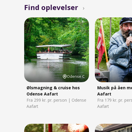
Find oplevelser
›
Odense C
Ølsmagning & cruise hos
Musik på åen m
Odense Aafart
Aafart
Fra 299 kr. pr. person | Odense
Fra 179 kr. pr. pe
Aafart
Aafart