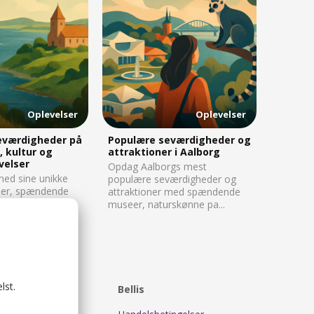
Oplevelser
Oplevelser
eværdigheder på
Populære seværdigheder og
, kultur og
attraktioner i Aalborg
velser
Opdag Aalborgs mest
ed sine unikke
populære seværdigheder og
ser, spændende
attraktioner med spændende
storiske
museer, naturskønne pa...
 en gu...
lst.
Værter
Bellis