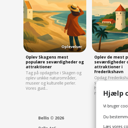
Oplevelser
Oplev Skagens mest
Oplev de mest 
populære seværdigheder og
seværdigheder 
attraktioner
attraktioner i
Frederikshavn
Tag på opdagelse i Skagen og
Opdag Frederiksh
oplev unikke naturområder,
seværdigheder – f
museer og kulturelle perler.
haver og historiske
Vores guid...
Hjælp o
natursk...
Vi bruger cook
Du bestemmer 
Bellis © 2026
Læs vores
co