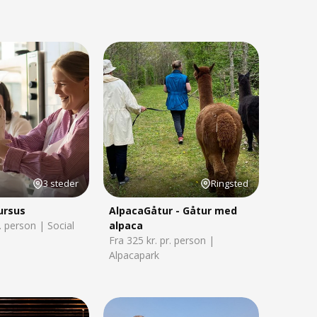
3 steder
Ringsted
ursus
AlpacaGåtur - Gåtur med
r. person | Social
alpaca
Fra 325 kr. pr. person |
Alpacapark