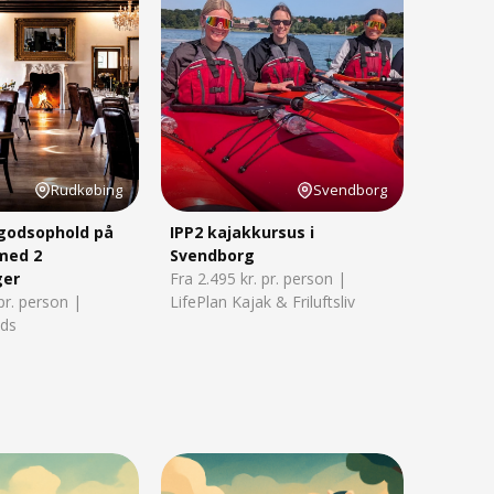
Rudkøbing
Svendborg
godsophold på
IPP2 kajakkursus i
med 2
Svendborg
ger
Fra 2.495 kr. pr. person |
 pr. person |
LifePlan Kajak & Friluftsliv
ods