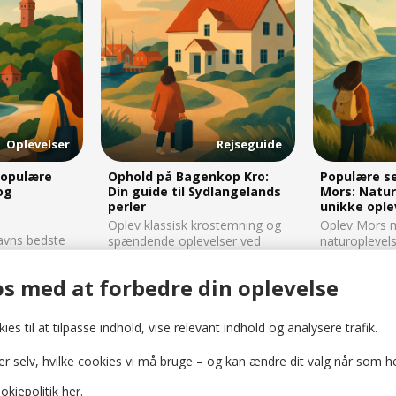
Oplevelser
Rejseguide
populære
Ophold på Bagenkop Kro:
Populære s
og
Din guide til Sydlangelands
Mors: Natur
perler
unikke ople
Oplev klassisk krostemning og
Oplev Mors m
avns bedste
spændende oplevelser ved
naturoplevel
ra botaniske
Bagenkop Kro på Sydlangeland
museer og hi
 tårne til
– fra fiske...
attraktioner -
s med at forbedre din oplevelse
ies til at tilpasse indhold, vise relevant indhold og analysere trafik.
selv, hvilke cookies vi må bruge – og kan ændre dit valg når som he
Sælg gavekort
okiepolitik
her.