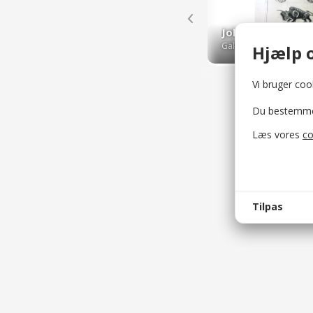
Johannes Balsga
Gallerier og kunsthalle
Hjælp o
Vi bruger cook
Du bestemmer 
Læs vores
co
Tilpas