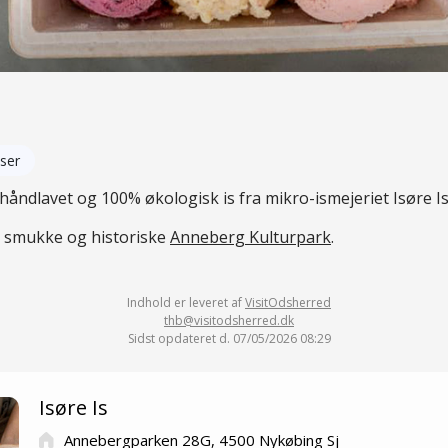
ser
åndlavet og 100% økologisk is fra mikro-ismejeriet Isøre Is
en smukke og historiske
Anneberg Kulturpark
.
Indhold er leveret af
VisitOdsherred
thb@visitodsherred.dk
Sidst opdateret d. 07/05/2026 08:29
Isøre Is
Annebergparken 28G, 4500 Nykøbing Sj