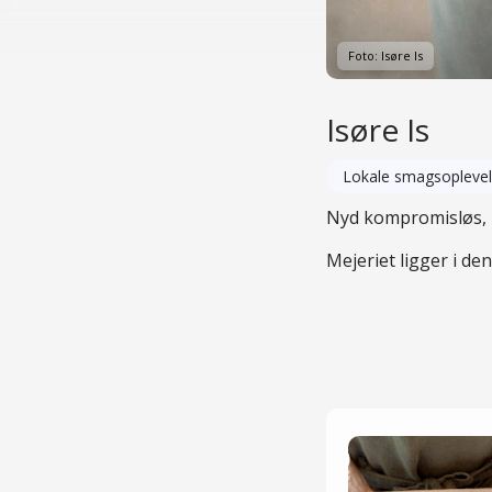
Foto: Isøre Is
Isøre Is
Lokale smagsoplevel
Nyd kompromisløs, h
Mejeriet ligger i d