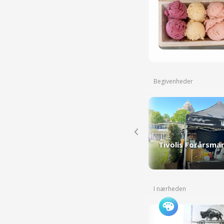
Begivenheder
I nærheden