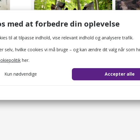
ard
Ulkerup-Sjælene
Ulkerup
r
Street art og skulpturer
Fortidsmi
s med at forbedre din oplevelse
ies til at tilpasse indhold, vise relevant indhold og analysere trafik.
selv, hvilke cookies vi må bruge – og kan ændre dit valg når som he
okiepolitik
her.
Kun nødvendige
Accepter alle