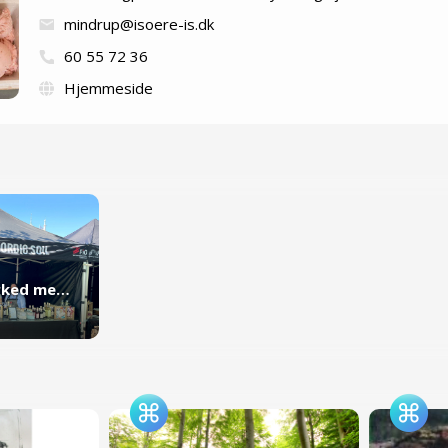
mindrup@isoere-is.dk
60 55 72 36
Hjemmeside
Tivolis Forårsmarked med Odsherred