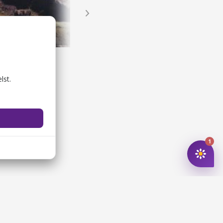
 Landsby
Ulkerup Overdrev
nder og ruiner
Naturområder
lst.
1